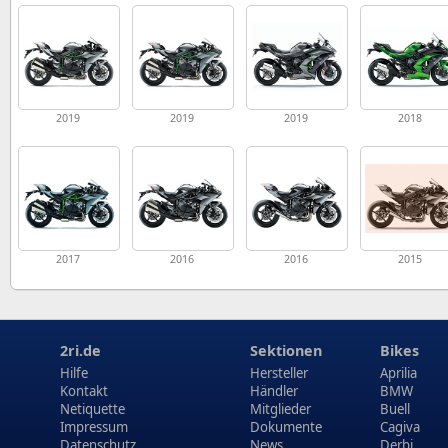
2019
2019
2019
2018
2017
2016
2016
2015
2ri.de
Sektionen
Bikes
Hilfe
Hersteller
Aprilia
Kontakt
Händler
BMW
Netiquette
Mitglieder
Buell
Impressum
Dokumente
Cagiva
Datenschutz
News
Derbi