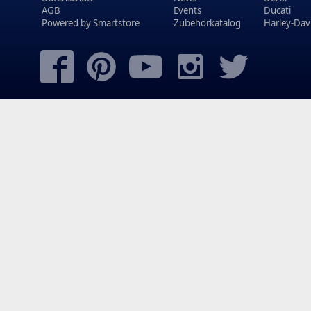
AGB
Events
Ducati
Powered by
Smartstore
Zubehörkatalog
Harley-Dav