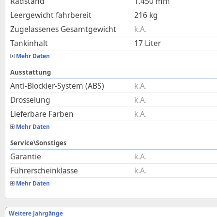
Radstand
1.450
mm
Leergewicht fahrbereit
216
kg
Zugelassenes Gesamtgewicht
k.A.
Tankinhalt
17
Liter
Mehr Daten
Ausstattung
Anti-Blockier-System (ABS)
k.A.
Drosselung
k.A.
Lieferbare Farben
k.A.
Mehr Daten
Service\Sonstiges
Garantie
k.A.
Führerscheinklasse
k.A.
Mehr Daten
Weitere Jahrgänge