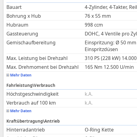
Bauart
4-Zylinder, 4-Takter, Re
Bohrung x Hub
76
x
55
mm
Hubraum
998
ccm
Gassteuerung
DOHC, 4 Ventile pro Zy
Gemischaufbereitung
Einspritzung: Ø 50 mm
Einspritzdüsen
Max. Leistung bei Drehzahl
310 PS (228 kW)
14.000
Max. Drehmoment bei Drehzahl
165
Nm
12.500
U/min
Mehr Daten
Fahrleistung\Verbrauch
Höchstgeschwindigkeit
k.A.
Verbrauch auf 100 km
k.A.
Mehr Daten
Kraftübertragung\Antrieb
Hinterradantrieb
O-Ring Kette