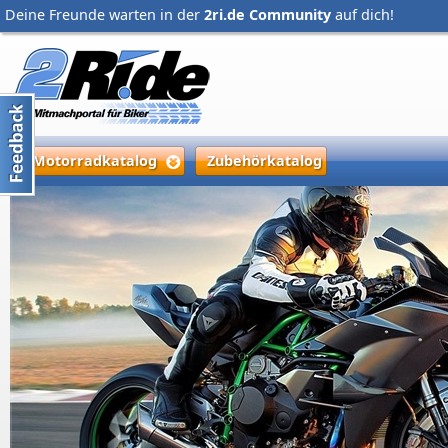
Deine Freunde warten in der
2ri.de Community
auf dich!
Motorradkatalog
Zubehörkatalog