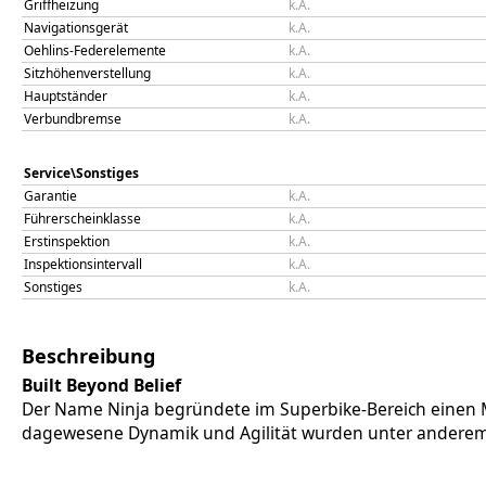
Griffheizung
k.A.
Navigationsgerät
k.A.
Oehlins-Federelemente
k.A.
Sitzhöhenverstellung
k.A.
Hauptständer
k.A.
Verbundbremse
k.A.
Service\Sonstiges
Garantie
k.A.
Führerscheinklasse
k.A.
Erstinspektion
k.A.
Inspektionsintervall
k.A.
Sonstiges
k.A.
Beschreibung
Built Beyond Belief
Der Name Ninja begründete im Superbike-Bereich einen M
dagewesene Dynamik und Agilität wurden unter anderem d