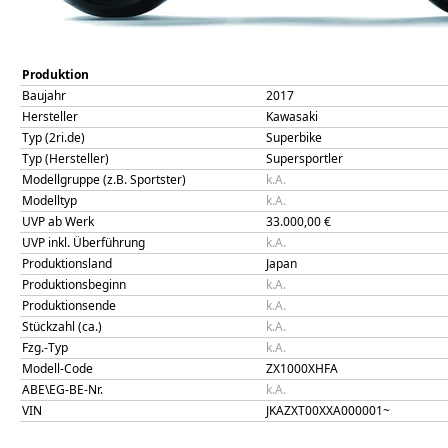
Produktion
Baujahr
2017
Hersteller
Kawasaki
Typ (2ri.de)
Superbike
Typ (Hersteller)
Supersportler
Modellgruppe (z.B. Sportster)
k.A.
Modelltyp
k.A.
UVP ab Werk
33.000,00
€
UVP inkl. Überführung
k.A.
Produktionsland
Japan
Produktionsbeginn
k.A.
Produktionsende
k.A.
Stückzahl (ca.)
k.A.
Fzg.-Typ
k.A.
Modell-Code
ZX1000XHFA
ABE\EG-BE-Nr.
k.A.
VIN
JKAZXT00XXA000001~