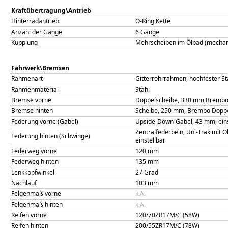
Kraftübertragung\Antrieb
Hinterradantrieb
O-Ring Kette
Anzahl der Gänge
6 Gänge
Kupplung
Mehrscheiben im Ölbad (mechani
Fahrwerk\Bremsen
Rahmenart
Gitterrohrrahmen, hochfester St
Rahmenmaterial
Stahl
Bremse vorne
Doppelscheibe, 330 mm,Brembo,
Bremse hinten
Scheibe, 250 mm, Brembo Doppe
Federung vorne (Gabel)
Upside-Down-Gabel, 43 mm, eins
Zentralfederbein, Uni-Trak mit
Federung hinten (Schwinge)
einstellbar
Federweg vorne
120
mm
Federweg hinten
135
mm
Lenkkopfwinkel
27
Grad
Nachlauf
103
mm
Felgenmaß vorne
k.A.
Felgenmaß hinten
k.A.
Reifen vorne
120/70ZR17M/C (58W)
Reifen hinten
200/55ZR17M/C (78W)