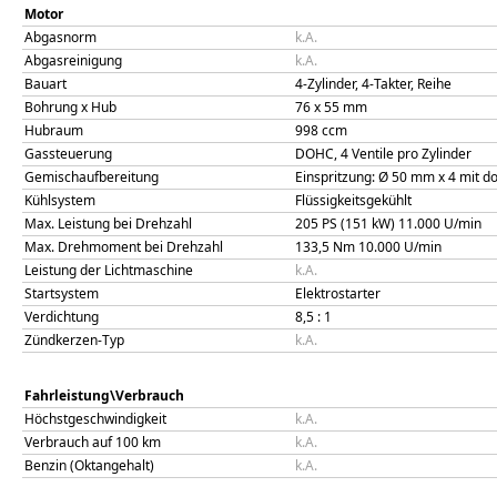
Motor
Abgasnorm
k.A.
Abgasreinigung
k.A.
Bauart
4-Zylinder, 4-Takter, Reihe
Bohrung x Hub
76
x
55
mm
Hubraum
998
ccm
Gassteuerung
DOHC, 4 Ventile pro Zylinder
Gemischaufbereitung
Einspritzung: Ø 50 mm x 4 mit d
Kühlsystem
Flüssigkeitsgekühlt
Max. Leistung bei Drehzahl
205 PS (151 kW)
11.000
U/min
Max. Drehmoment bei Drehzahl
133,5
Nm
10.000
U/min
Leistung der Lichtmaschine
k.A.
Startsystem
Elektrostarter
Verdichtung
8,5
: 1
Zündkerzen-Typ
k.A.
Fahrleistung\Verbrauch
Höchstgeschwindigkeit
k.A.
Verbrauch auf 100 km
k.A.
Benzin (Oktangehalt)
k.A.