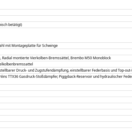
sch betätigt)
ahl mit Montageplatte für Schwinge
 Radial montierte Vierkolben-Bremssättel, Brembo M50 Monoblock
lkolbenbremssattel
tellbarer Druck- und Zugstufendämpfung, einstellbarer Federbasis und Top-out
 Öhlins TTX36 Gasdruck-Stoßdämpfer, Piggyback-Reservoir und hydraulischer Fe