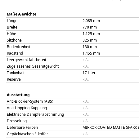
Maße\Gewichte
Länge
2.085
mm
Breite
770
mm
Höhe
1.125
mm
Sitzhöhe
825
mm
Bodenfreiheit
130
mm
Radstand
1.455
mm
Leergewicht fahrbereit
k.A.
Zugelassenes Gesamtgewicht
k.A.
Tankinhalt
17
Liter
Reserve
k.A.
Ausstattung
Anti-Blockier-System (ABS)
k.A.
Anti-Hopping-Kupplung
k.A.
Elektrische Dämpferabstimmung
k.A.
Drosselung
k.A.
Lieferbare Farben
MIRROR COATED MATTE SPARK 
Gepäcktaschen / -koffer
k.A.