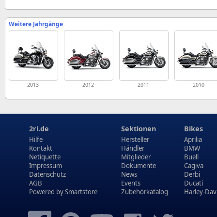
Weitere Jahrgänge
2013
2012
2011
2010
2ri.de
Sektionen
Bikes
Hilfe
Hersteller
Aprilia
Kontakt
Händler
BMW
Netiquette
Mitglieder
Buell
Impressum
Dokumente
Cagiva
Datenschutz
News
Derbi
AGB
Events
Ducati
Powered by
Smartstore
Zubehörkatalog
Harley-Dav