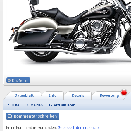
Empfehlen
1
Datenblatt
Info
Details
Bewertung
Hilfe
Melden
Aktualisieren
Kommentar schreiben
Keine Kommentare vorhanden.
Gebe doch den ersten ab!