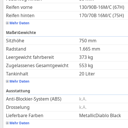
Reifen vorne
130/90B-16M/C (67H)
Reifen hinten
170/70B 16M/C (75H)
Mehr Daten
Maße\Gewichte
Sitzhöhe
750
mm
Radstand
1.665
mm
Leergewicht fahrbereit
373
kg
Zugelassenes Gesamtgewicht
553
kg
Tankinhalt
20
Liter
Mehr Daten
Ausstattung
Anti-Blockier-System (ABS)
k.A.
Drosselung
k.A.
Lieferbare Farben
MetallicDiablo Black
Mehr Daten