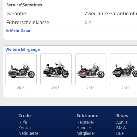
Service\Sonstiges
Garantie
Zwei Jahre Garantie o
Führerscheinklasse
k.A.
Mehr Daten
Weitere Jahrgänge
2016
2013
2012
2011
2ri.de
Sektionen
Bikes
Hilfe
Hersteller
Aprilia
Kontakt
Händler
BMW
Netiquette
Mitglieder
Buell