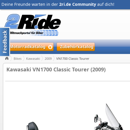
Deine Freunde warten in der
2ri.de Community
auf dich!
Motorradkatalog
Zubehörkatalog
Bikes
Kawasaki
2009
VN1700 Classic Tourer
Kawasaki VN1700 Classic Tourer (2009)