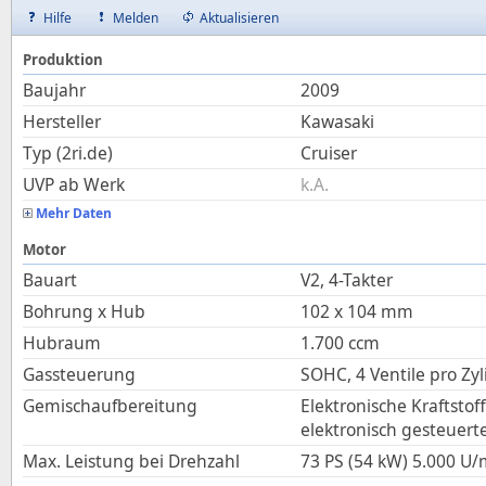
Hilfe
Melden
Aktualisieren
Produktion
Baujahr
2009
Hersteller
Kawasaki
Typ (2ri.de)
Cruiser
UVP ab Werk
k.A.
Mehr Daten
Motor
Bauart
V2, 4-Takter
Bohrung x Hub
102
x
104
mm
Hubraum
1.700
ccm
Gassteuerung
SOHC, 4 Ventile pro Zyl
Gemischaufbereitung
Elektronische Kraftstof
elektronisch gesteuert
Max. Leistung bei Drehzahl
73 PS (54 kW)
5.000
U/