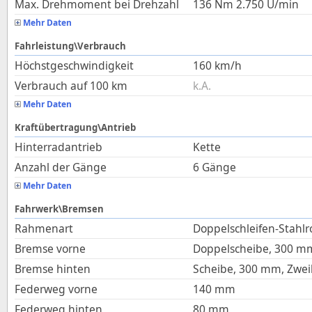
Max. Drehmoment bei Drehzahl
136
Nm
2.750
U/min
Mehr Daten
Fahrleistung\Verbrauch
Höchstgeschwindigkeit
160
km/h
Verbrauch auf 100 km
k.A.
Mehr Daten
Kraftübertragung\Antrieb
Hinterradantrieb
Kette
Anzahl der Gänge
6 Gänge
Mehr Daten
Fahrwerk\Bremsen
Rahmenart
Doppelschleifen-Stahl
Bremse vorne
Doppelscheibe, 300 mm
Bremse hinten
Scheibe, 300 mm, Zwei
Federweg vorne
140
mm
Federweg hinten
80
mm