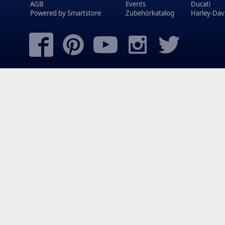
AGB
Events
Ducati
Powered by
Smartstore
Zubehörkatalog
Harley-Dav