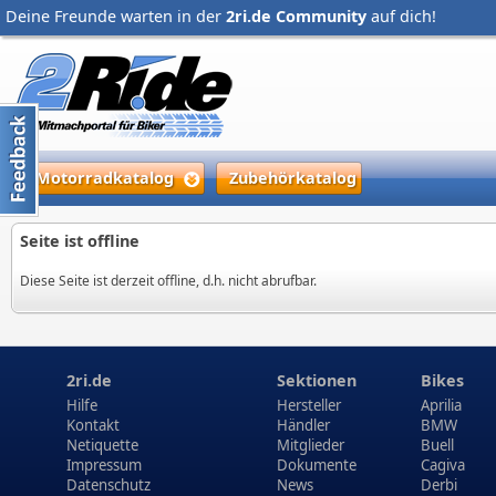
Deine Freunde warten in der
2ri.de Community
auf dich!
Motorradkatalog
Zubehörkatalog
Seite ist offline
Diese Seite ist derzeit offline, d.h. nicht abrufbar.
2ri.de
Sektionen
Bikes
Hilfe
Hersteller
Aprilia
Kontakt
Händler
BMW
Netiquette
Mitglieder
Buell
Impressum
Dokumente
Cagiva
Datenschutz
News
Derbi