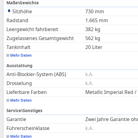
Maße\Gewichte
Sitzhöhe
730
mm
Radstand
1.665
mm
Leergewicht fahrbereit
382
kg
Zugelassenes Gesamtgewicht
562
kg
Tankinhalt
20
Liter
Mehr Daten
Ausstattung
Anti-Blockier-System (ABS)
k.A.
Drosselung
k.A.
Lieferbare Farben
Metallic Imperial Red /
Mehr Daten
Service\Sonstiges
Garantie
Zwei Jahre Garantie o
Führerscheinklasse
k.A.
Mehr Daten