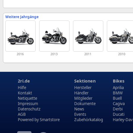
Weitere Jahrgänge
2016
2013
2011
2010
2ri.de
Sektionen
Bikes
Hilfe
Hersteller
Aprilia
Kontakt
Händler
BMW
Netiquette
Mitglieder
Buell
Impressum
Dokumente
Cagiva
Datenschutz
News
Derbi
AGB
Events
Ducati
Powered by
Smartstore
Zubehörkatalog
Harley-Dav