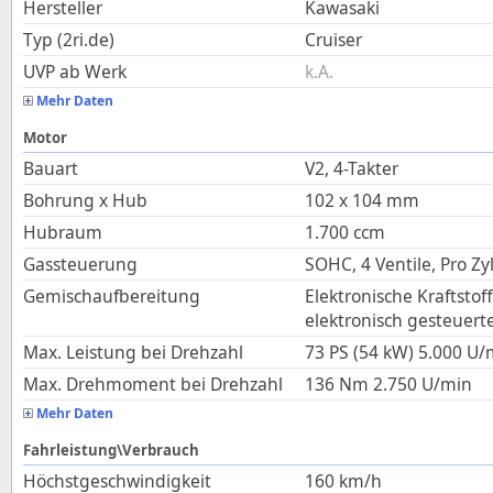
Hersteller
Kawasaki
Typ (2ri.de)
Cruiser
UVP ab Werk
k.A.
Mehr Daten
Motor
Bauart
V2, 4-Takter
Bohrung x Hub
102
x
104
mm
Hubraum
1.700
ccm
Gassteuerung
SOHC, 4 Ventile, Pro Zy
Gemischaufbereitung
Elektronische Kraftstof
elektronisch gesteuert
Max. Leistung bei Drehzahl
73 PS (54 kW)
5.000
U/
Max. Drehmoment bei Drehzahl
136
Nm
2.750
U/min
Mehr Daten
Fahrleistung\Verbrauch
Höchstgeschwindigkeit
160
km/h