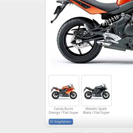
Candy Burnt
Metallic Spark
Orange / Flat Super
Black / Flat Super
Black
Black (Schwarz)
(Orange/Schwarz)
Empfehlen