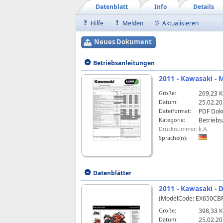
Datenblatt
Info
Details
Hilfe
Melden
Aktualisieren
Neues Dokument
Betriebsanleitungen
2011 - Kawasaki -
Größe:
269,23 
Datum:
25.02.20
Dateiformat:
PDF Dok
Kategorie:
Betriebs
Drucknummer:
k.A.
Sprache(n):
Datenblätter
2011 - Kawasaki - 
(ModelCode: EX650CB
Größe:
398,33 
Datum:
25.02.20