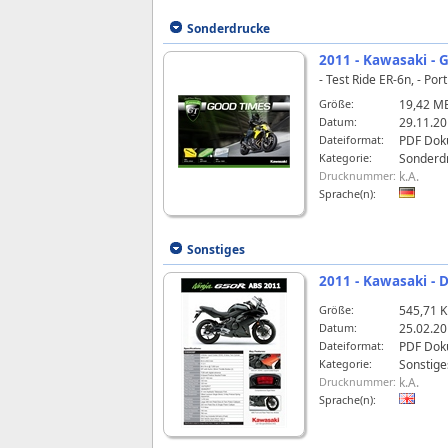
Sonderdrucke
2011 - Kawasaki - 
- Test Ride ER-6n, - Po
Größe:
19,42 M
Datum:
29.11.20
Dateiformat:
PDF Dok
Kategorie:
Sonderd
Drucknummer:
k.A.
Sprache(n):
Sonstiges
2011 - Kawasaki - 
Größe:
545,71 
Datum:
25.02.20
Dateiformat:
PDF Dok
Kategorie:
Sonstige
Drucknummer:
k.A.
Sprache(n):