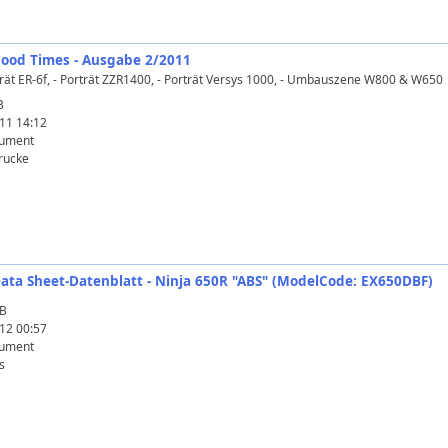
Good Times - Ausgabe 2/2011
rträt ER-6f, - Porträt ZZR1400, - Porträt Versys 1000, - Umbauszene W800 & W650
B
11 14:12
ument
rucke
Data Sheet-Datenblatt - Ninja 650R "ABS" (ModelCode: EX650DBF)
KB
12 00:57
ument
s