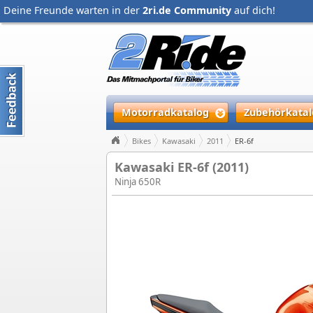
Deine Freunde warten in der
2ri.de Community
auf dich!
Motorradkatalog
Zubehörkatal
Bikes
Kawasaki
2011
ER-6f
Kawasaki ER-6f (2011)
Ninja 650R