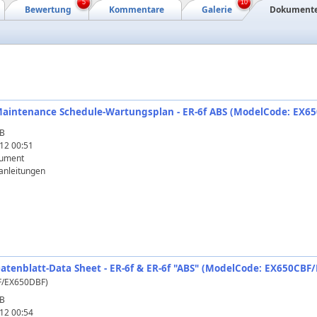
5
10
Bewertung
Kommentare
Galerie
Dokument
 Maintenance Schedule-Wartungsplan - ER-6f ABS (ModelCode: EX6
KB
12 00:51
ument
anleitungen
Datenblatt-Data Sheet - ER-6f & ER-6f "ABS" (ModelCode: EX650CBF
F/EX650DBF)
KB
12 00:54