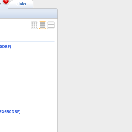
6
e
Links
50DBF)
/EX650DBF)