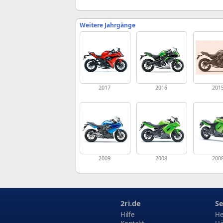
Weitere Jahrgänge
2017
2016
201
2009
2008
200
2ri.de
Se
Hilfe
He