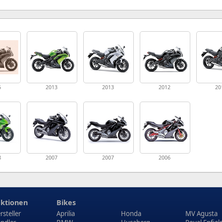
5
2013
2013
2012
20
8
2007
2007
2006
ktionen
Bikes
rsteller
Aprilia
Honda
MV Agusta