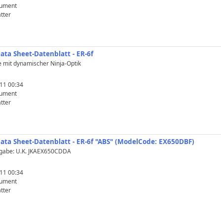
ument
tter
ata Sheet-Datenblatt - ER-6f
 mit dynamischer Ninja-Optik
11 00:34
ument
tter
Data Sheet-Datenblatt - ER-6f "ABS" (ModelCode: EX650DBF)
eigabe: U.K. JKAEX650CDDA
11 00:34
ument
tter