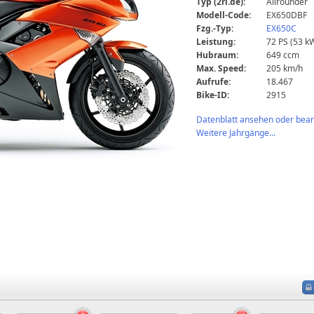
Typ (2ri.de):
Allrounder
Modell-Code:
EX650DBF
Fzg.-Typ:
EX650C
Leistung:
72 PS (53 k
Hubraum:
649 ccm
Max. Speed:
205 km/h
Aufrufe:
18.467
Bike-ID:
2915
Datenblatt ansehen oder bearb
Weitere Jahrgänge...