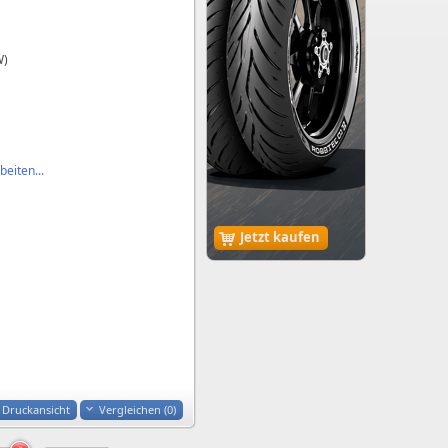
W)
eiten...
Jetzt kaufen
Druckansicht
Vergleichen (
0
)