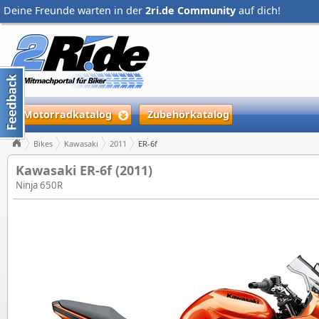
Deine Freunde warten in der
2ri.de Community
auf dich!
Motorradkatalog
Zubehörkatalog
Bikes
Kawasaki
2011
ER-6f
Kawasaki ER-6f (2011)
Ninja 650R