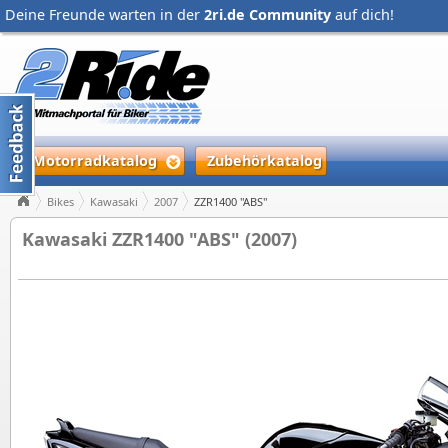
Deine Freunde warten in der
2ri.de Community
auf dich!
Motorradkatalog
Zubehörkatalog
Bikes
Kawasaki
2007
ZZR1400 "ABS"
Kawasaki ZZR1400 "ABS" (2007)