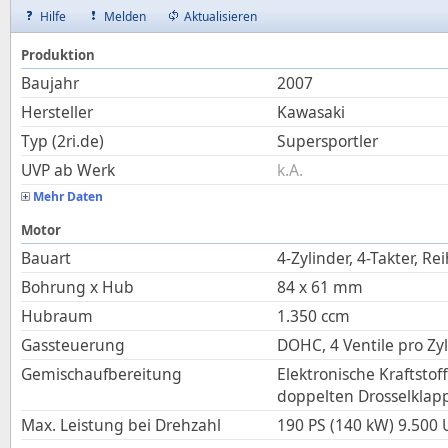
Hilfe
Melden
Aktualisieren
Produktion
Baujahr
2007
Hersteller
Kawasaki
Typ (2ri.de)
Supersportler
UVP ab Werk
k.A.
Mehr Daten
Motor
Bauart
4-Zylinder, 4-Takter, Re
Bohrung x Hub
84
x
61
mm
Hubraum
1.350
ccm
Gassteuerung
DOHC, 4 Ventile pro Zy
Gemischaufbereitung
Elektronische Kraftstof
doppelten Drosselklap
Max. Leistung bei Drehzahl
190 PS (140 kW)
9.500