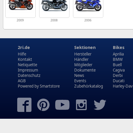
2009
2008
2006
2ri.de
Sektionen
Bikes
Hilfe
Hersteller
Aprilia
Kontakt
Händler
BMW
Netiquette
Mitglieder
Buell
Impressum
Dokumente
Cagiva
Datenschutz
News
Derbi
AGB
Events
Ducati
Powered by
Smartstore
Zubehörkatalog
Harley-Dav