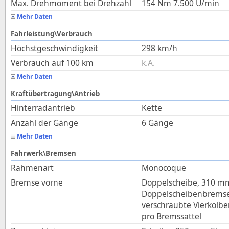
Max. Drehmoment bei Drehzahl
154
Nm
7.500
U/min
Mehr Daten
Fahrleistung\Verbrauch
Höchstgeschwindigkeit
298
km/h
Verbrauch auf 100 km
k.A.
Mehr Daten
Kraftübertragung\Antrieb
Hinterradantrieb
Kette
Anzahl der Gänge
6 Gänge
Mehr Daten
Fahrwerk\Bremsen
Rahmenart
Monocoque
Bremse vorne
Doppelscheibe, 310 m
Doppelscheibenbremsen
verschraubte Vierkolb
pro Bremssattel