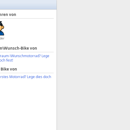
hren von
der
m\Wunsch-Bike von
Traum-\Wunschmotorrad? Lege
och fest!
 Bike von
erstes Motorrad? Lege dies doch