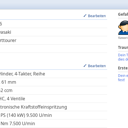
Gefa
Bearbeiten
6
asaki
Kawari
rttourer
Trau
Dein 
dies d
Bearbeiten
Erste
linder, 4-Takter, Reihe
Dein 
fest!
x
61
mm
52
ccm
C, 4 Ventile
ktronische Kraftstoffeinspritzung
 PS (140 kW)
9.500
U/min
Nm
7.500
U/min