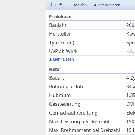
Hilfe
Melden
Aktualisieren
Produktion
Baujahr
200
Hersteller
Kaw
Typ (2ri.de)
Spo
UVP ab Werk
k.A.
Mehr Daten
Motor
Bauart
4-Zy
Bohrung x Hub
84
Hubraum
1.3
Gassteuerung
DOH
Gemischaufbereitung
Ele
Max. Leistung bei Drehzahl
190
Max. Drehmoment bei Drehzahl
154