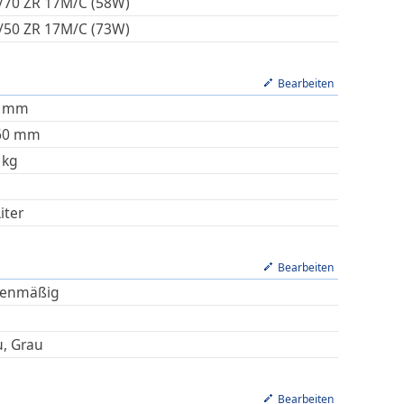
/70 ZR 17M/C (58W)
/50 ZR 17M/C (73W)
Bearbeiten
mm
60
mm
kg
iter
Bearbeiten
ienmäßig
u, Grau
Bearbeiten