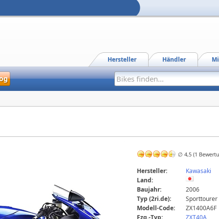
Hersteller
Händler
Mi
og
∅ 4,5 (1 Bewert
Hersteller:
Kawasaki
Land:
Baujahr:
2006
Typ (2ri.de):
Sporttourer
Modell-Code:
ZX1400A6F
Fzg.-Typ:
ZXT40A