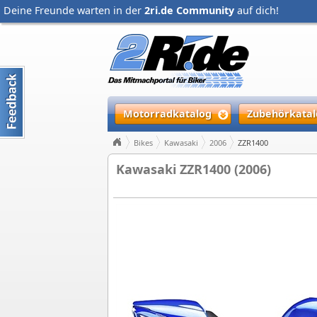
Deine Freunde warten in der
2ri.de Community
auf dich!
Motorradkatalog
Zubehörkatal
Bikes
Kawasaki
2006
ZZR1400
Kawasaki ZZR1400 (2006)