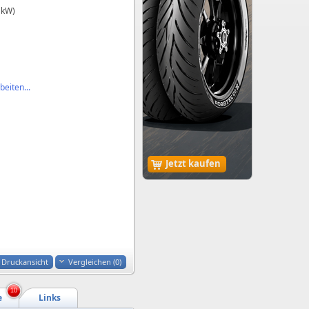
 kW)
eiten...
Jetzt kaufen
Druckansicht
Vergleichen (
0
)
10
e
Links