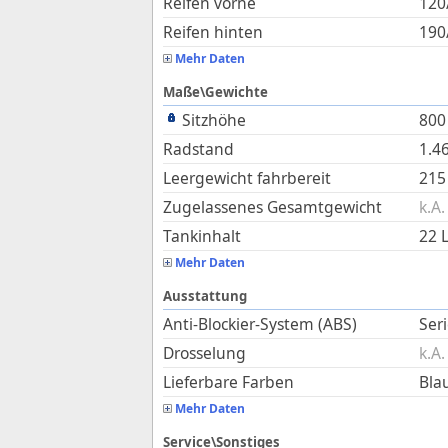
Reifen vorne
120
Reifen hinten
190
Mehr Daten
Maße\Gewichte
Sitzhöhe
800
Radstand
1.4
Leergewicht fahrbereit
215
Zugelassenes Gesamtgewicht
k.A.
Tankinhalt
22
L
Mehr Daten
Ausstattung
Anti-Blockier-System (ABS)
Ser
Drosselung
k.A.
Lieferbare Farben
Bla
Mehr Daten
Service\Sonstiges