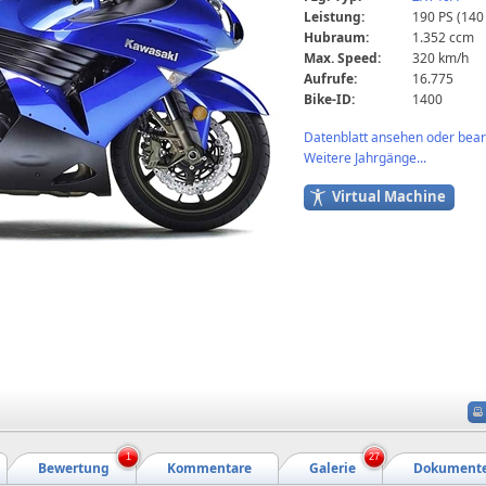
Leistung:
190 PS (140
Hubraum:
1.352 ccm
Max. Speed:
320 km/h
Aufrufe:
16.775
Bike-ID:
1400
Datenblatt ansehen oder bearb
Weitere Jahrgänge...
Virtual Machine
1
27
Bewertung
Kommentare
Galerie
Dokument