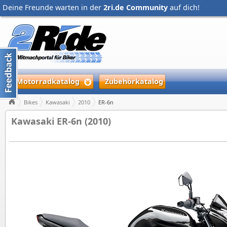
Deine Freunde warten in der
2ri.de Community
auf dich!
Motorradkatalog
Zubehörkatalog
Bikes
Kawasaki
2010
ER-6n
Kawasaki ER-6n (2010)