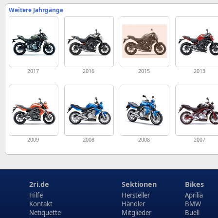
Weitere Jahrgänge
2017
2016
2015
2013
2009
2008
2008
2007
2ri.de
Sektionen
Bikes
Hilfe
Hersteller
Aprilia
Kontakt
Händler
BMW
Netiquette
Mitglieder
Buell