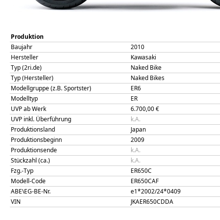
Produktion
Baujahr
2010
Hersteller
Kawasaki
Typ (2ri.de)
Naked Bike
Typ (Hersteller)
Naked Bikes
Modellgruppe (z.B. Sportster)
ER6
Modelltyp
ER
UVP ab Werk
6.700,00
€
UVP inkl. Überführung
k.A.
Produktionsland
Japan
Produktionsbeginn
2009
Produktionsende
k.A.
Stückzahl (ca.)
k.A.
Fzg.-Typ
ER650C
Modell-Code
ER650CAF
ABE\EG-BE-Nr.
e1*2002/24*0409
VIN
JKAER650CDDA