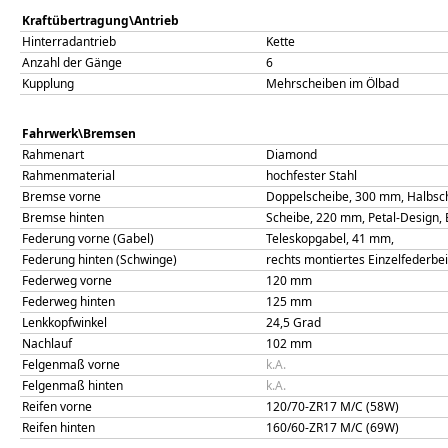
Kraftübertragung\Antrieb
Hinterradantrieb
Kette
Anzahl der Gänge
6
Kupplung
Mehrscheiben im Ölbad
Fahrwerk\Bremsen
Rahmenart
Diamond
Rahmenmaterial
hochfester Stahl
Bremse vorne
Doppelscheibe, 300 mm, Halbsc
Bremse hinten
Scheibe, 220 mm, Petal-Design, 
Federung vorne (Gabel)
Teleskopgabel, 41 mm,
Federung hinten (Schwinge)
rechts montiertes Einzelfederbei
Federweg vorne
120
mm
Federweg hinten
125
mm
Lenkkopfwinkel
24,5
Grad
Nachlauf
102
mm
Felgenmaß vorne
k.A.
Felgenmaß hinten
k.A.
Reifen vorne
120/70-ZR17 M/C (58W)
Reifen hinten
160/60-ZR17 M/C (69W)