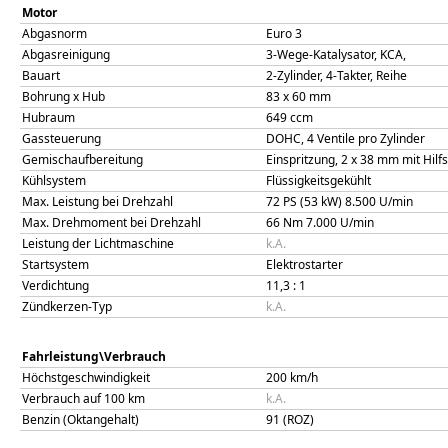
Motor
Abgasnorm
Euro 3
Abgasreinigung
3-Wege-Katalysator, KCA,
Bauart
2-Zylinder, 4-Takter, Reihe
Bohrung x Hub
83
x
60
mm
Hubraum
649
ccm
Gassteuerung
DOHC, 4 Ventile pro Zylinder
Gemischaufbereitung
Einspritzung, 2 x 38 mm mit Hilf
Kühlsystem
Flüssigkeitsgekühlt
Max. Leistung bei Drehzahl
72 PS (53 kW)
8.500
U/min
Max. Drehmoment bei Drehzahl
66
Nm
7.000
U/min
Leistung der Lichtmaschine
k.A.
Startsystem
Elektrostarter
Verdichtung
11,3
: 1
Zündkerzen-Typ
k.A.
Fahrleistung\Verbrauch
Höchstgeschwindigkeit
200
km/h
Verbrauch auf 100 km
k.A.
Benzin (Oktangehalt)
91 (ROZ)