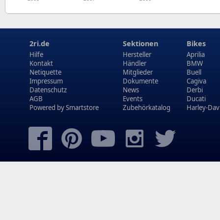
2ri.de
Sektionen
Bikes
Hilfe
Hersteller
Aprilia
Kontakt
Händler
BMW
Netiquette
Mitglieder
Buell
Impressum
Dokumente
Cagiva
Datenschutz
News
Derbi
AGB
Events
Ducati
Powered by
Smartstore
Zubehörkatalog
Harley-Dav