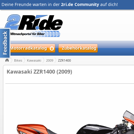
Deine Freunde warten in der
2ri.de Community
auf dich!
Motorradkatalog
Zubehörkatalog
Bikes
Kawasaki
2009
ZZR1400
Kawasaki ZZR1400 (2009)