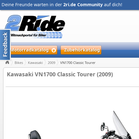
Deine Freunde warten in der
2ri.de Community
auf dich!
Motorradkatalog
Zubehörkatalog
Bikes
Kawasaki
2009
VN1700 Classic Tourer
Kawasaki VN1700 Classic Tourer (2009)