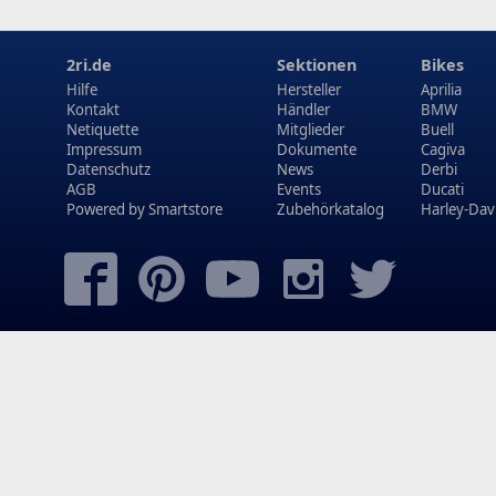
2ri.de
Sektionen
Bikes
Hilfe
Hersteller
Aprilia
Kontakt
Händler
BMW
Netiquette
Mitglieder
Buell
Impressum
Dokumente
Cagiva
Datenschutz
News
Derbi
AGB
Events
Ducati
Powered by
Smartstore
Zubehörkatalog
Harley-Dav