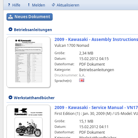
Hilfe
Melden
Aktualisieren
Neues Dokument
Betriebsanleitungen
2009 - Kawasaki - Assembly Instructio
Vulcan 1700 Nomad
Größe:
2,34 MB
Datum:
15.02.2012 04:15
Dateiformat:
PDF Dokument
Kategorie:
Betriebsanleitungen
Drucknummer:
k.A.
Sprache(n):
Werkstatthandbücher
2009 - Kawasaki - Service Manual - VN1
First Edition (1) : Jan. 30, 2009 (M) / US-Mode
Größe:
15,1 MB
Datum:
15.02.2012 04:11
Dateiformat:
PDF Dokument
Kategorie:
Werkstatthandbücher