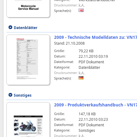
Drucknummer:
k.A.
Sprache(n):
Datenblätter
2009 - Technische Modelldaten zu: VN17
Stand: 21.10.2008
Größe:
79,22 KB
Datum:
22.11.2010 03:19
Dateiformat:
PDF Dokument
Kategorie:
Datenblätter
Drucknummer:
k.A.
Sprache(n):
Sonstiges
2009 - Produktverkaufshandbuch - VN17
Größe:
147,18 KB
Datum:
22.11.2010 03:23
Dateiformat:
PDF Dokument
Kategorie:
Sonstiges
Drucknummer:
k.A.