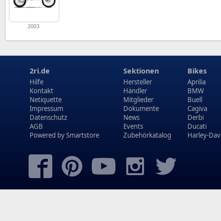
2003
2ri.de
Sektionen
Bikes
Hilfe
Hersteller
Aprilia
Kontakt
Händler
BMW
Netiquette
Mitglieder
Buell
Impressum
Dokumente
Cagiva
Datenschutz
News
Derbi
AGB
Events
Ducati
Powered by
Smartstore
Zubehörkatalog
Harley-Dav