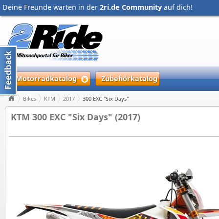
Deine Freunde warten in der
2ri.de Community
auf dich!
Motorradkatalog
Zubehörkatalog
Bikes
KTM
2017
300 EXC "Six Days"
KTM 300 EXC "Six Days" (2017)