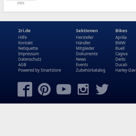
2003
2ri.de
Sektionen
Bikes
Hilfe
Hersteller
Aprilia
Kontakt
Händler
BMW
Netiquette
Mitglieder
Buell
Impressum
Dokumente
Cagiva
Datenschutz
News
Derbi
AGB
Events
Ducati
Powered by
Smartstore
Zubehörkatalog
Harley-Dav