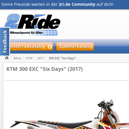
Deine Freunde warten in der
2ri.de Community
auf dich!
Motorradkatalog
Zubehörkatalog
Bikes
KTM
2017
300 EXC "Six Days"
KTM 300 EXC "Six Days" (2017)