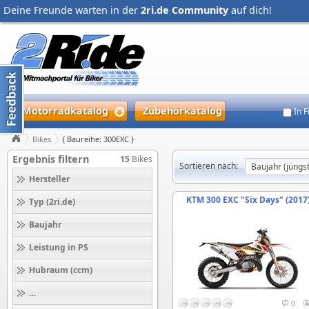
Deine Freunde warten in der
2ri.de Community
auf dich!
Motorradkatalog
Zubehörkatalog
In 
Bikes
{ Baureihe: 300EXC }
Ergebnis filtern
15
Bikes
Sortieren nach:
Hersteller
KTM 300 EXC "Six Days" (2017
Typ (2ri.de)
Baujahr
Leistung in PS
Hubraum (ccm)
Höchstgeschwindigkeit (km/h)
0