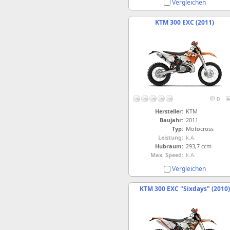
Vergleichen
KTM 300 EXC (2011)
0
Hersteller:
KTM
Baujahr:
2011
Typ:
Motocross
Leistung:
k.A.
Hubraum:
293,7 ccm
Max. Speed:
k.A.
Vergleichen
KTM 300 EXC "Sixdays" (2010)