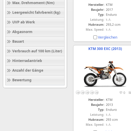
Max. Drehmoment (Nm)
Hersteller:
KTM
Baujahr:
2017
Leergewicht fahrbereit (kg)
Typ:
Enduro
Leistung:
k.A.
UVP ab Werk
Hubraum:
293,2 ccm
Max. Speed:
k.A.
Abgasnorm
Vergleichen
Bauart
KTM 300 EXC (2013)
Verbrauch auf 100 km (Liter)
Hinterradantrieb
Anzahl der Gänge
Bewertung
0
Hersteller:
KTM
Baujahr:
2013
Typ:
Enduro
Leistung:
k.A.
Hubraum:
293 ccm
Max. Speed:
k.A.