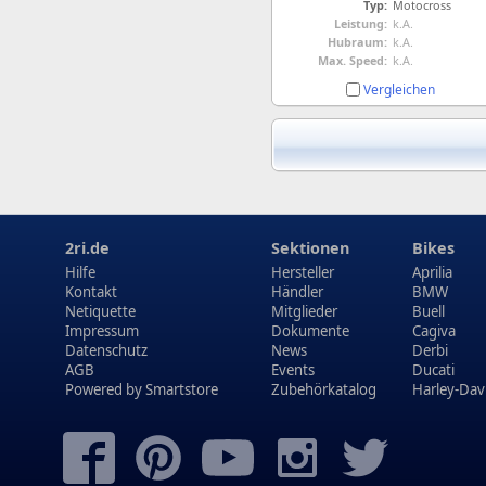
Typ:
Motocross
Leistung:
k.A.
Hubraum:
k.A.
Max. Speed:
k.A.
Vergleichen
2ri.de
Sektionen
Bikes
Hilfe
Hersteller
Aprilia
Kontakt
Händler
BMW
Netiquette
Mitglieder
Buell
Impressum
Dokumente
Cagiva
Datenschutz
News
Derbi
AGB
Events
Ducati
Powered by
Smartstore
Zubehörkatalog
Harley-Dav