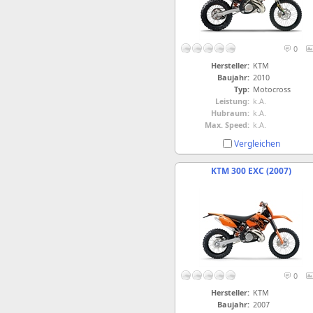
0
Hersteller:
KTM
Baujahr:
2010
Typ:
Motocross
Leistung:
k.A.
Hubraum:
k.A.
Max. Speed:
k.A.
Vergleichen
KTM 300 EXC (2007)
0
Hersteller:
KTM
Baujahr:
2007