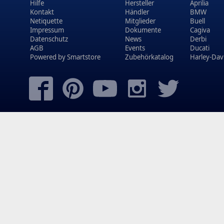
Hilfe
Hersteller
Aprilia
Kontakt
Händler
BMW
Netiquette
Mitglieder
Buell
Impressum
Dokumente
Cagiva
Datenschutz
News
Derbi
AGB
Events
Ducati
Powered by
Smartstore
Zubehörkatalog
Harley-Dav