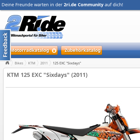
Deine Freunde warten in der
2ri.de Community
auf dich!
Motorradkatalog
Zubehörkatalog
Bikes
KTM
2011
125 EXC "Sixdays"
KTM 125 EXC "Sixdays" (2011)