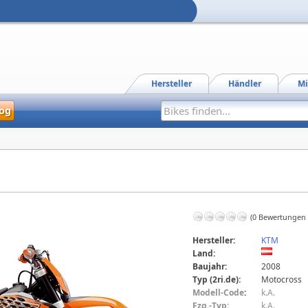
Hersteller
Händler
Mi
og
(0 Bewertungen
Hersteller:
KTM
Land:
Baujahr:
2008
Typ (2ri.de):
Motocross
Modell-Code
:
k.A.
Fzg.-Typ:
k.A.