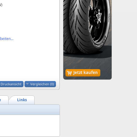
W)
eiten...
Jetzt kaufen
Druckansicht
Vergleichen (
0
)
e
Links