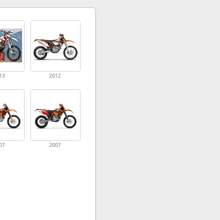
13
2012
07
2007