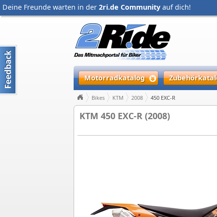
Deine Freunde warten in der
2ri.de Community
auf dich!
Motorradkatalog
Zubehörkatal
Bikes
KTM
2008
450 EXC-R
KTM 450 EXC-R (2008)