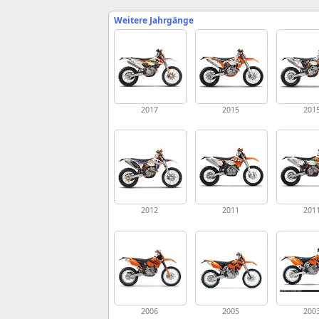
Weitere Jahrgänge
2017
2015
201
2012
2011
201
2006
2005
200