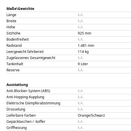
Maße\Gewichte
Länge
k.A.
Breite
k.A.
Höhe
k.A.
Sitzhöhe
925
mm
Bodenfreiheit
k.A.
Radstand
1.481
mm
Leergewicht fahrbereit
114
kg
Zugelassenes Gesamtgewicht
k.A.
Tankinhalt
9
Liter
Reserve
k.A.
Ausstattung
Anti-Blockier-System (ABS)
k.A.
Anti-Hopping-Kupplung
k.A.
Elektrische Dämpferabstimmung
k.A.
Drosselung
k.A.
Lieferbare Farben
Orange/Schwarz
Gepäcktaschen / -koffer
k.A.
Griffheizung
k.A.