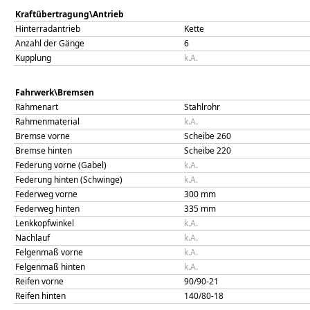
Kraftübertragung\Antrieb
Hinterradantrieb
Kette
Anzahl der Gänge
6
Kupplung
k.A.
Fahrwerk\Bremsen
Rahmenart
Stahlrohr
Rahmenmaterial
k.A.
Bremse vorne
Scheibe 260
Bremse hinten
Scheibe 220
Federung vorne (Gabel)
k.A.
Federung hinten (Schwinge)
k.A.
Federweg vorne
300
mm
Federweg hinten
335
mm
Lenkkopfwinkel
k.A.
Nachlauf
k.A.
Felgenmaß vorne
k.A.
Felgenmaß hinten
k.A.
Reifen vorne
90/90-21
Reifen hinten
140/80-18