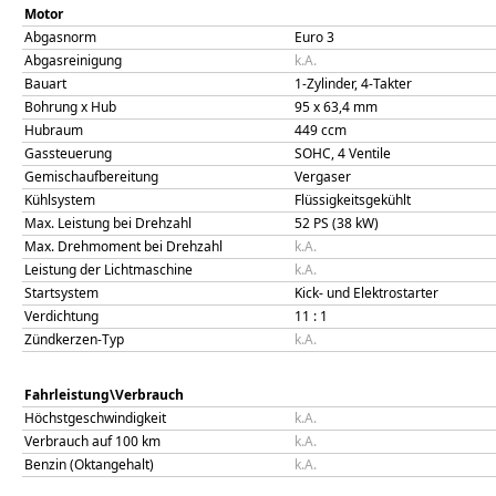
Motor
Abgasnorm
Euro 3
Abgasreinigung
k.A.
Bauart
1-Zylinder, 4-Takter
Bohrung x Hub
95
x
63,4
mm
Hubraum
449
ccm
Gassteuerung
SOHC, 4 Ventile
Gemischaufbereitung
Vergaser
Kühlsystem
Flüssigkeitsgekühlt
Max. Leistung bei Drehzahl
52 PS (38 kW)
Max. Drehmoment bei Drehzahl
k.A.
Leistung der Lichtmaschine
k.A.
Startsystem
Kick- und Elektrostarter
Verdichtung
11
: 1
Zündkerzen-Typ
k.A.
Fahrleistung\Verbrauch
Höchstgeschwindigkeit
k.A.
Verbrauch auf 100 km
k.A.
Benzin (Oktangehalt)
k.A.