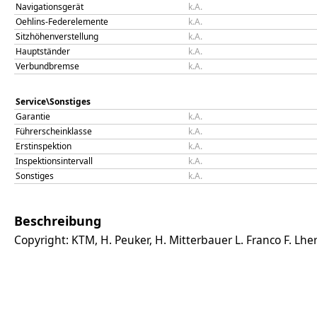
Navigationsgerät
k.A.
Oehlins-Federelemente
k.A.
Sitzhöhenverstellung
k.A.
Hauptständer
k.A.
Verbundbremse
k.A.
Service\Sonstiges
Garantie
k.A.
Führerscheinklasse
k.A.
Erstinspektion
k.A.
Inspektionsintervall
k.A.
Sonstiges
k.A.
Beschreibung
Copyright: KTM, H. Peuker, H. Mitterbauer L. Franco F. Lhe