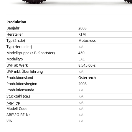
Produktion
Baujahr
2008
Hersteller
KTM
Typ (2ri.de)
Motocross
Typ (Hersteller)
k.A.
Modellgruppe (z.B. Sportster)
450
Modelltyp
EXC
UVP ab Werk
8.545,00
€
UVP inkl. Überführung
k.A.
Produktionsland
Österreich
Produktionsbeginn
2008
Produktionsende
k.A.
Stückzahl (ca.)
k.A.
Fzg.-Typ
k.A.
Modell-Code
k.A.
ABE\EG-BE-Nr.
k.A.
VIN
k.A.