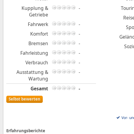
Kupplung &
-
Touri
Getriebe
Reis
Fahrwerk
-
Spo
Komfort
-
Gelän
Bremsen
-
Sozi
Fahrleistung
-
Verbrauch
-
Ausstattung &
-
Wartung
Gesamt
-
Selbst bewerten
Vor- un
Erfahrungsberichte