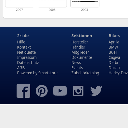
2007
2006
2003
2ri.de
Sektionen
Bikes
Hilfe
Hersteller
Aprilia
Kontakt
Händler
BMW
Netiquette
Mitglieder
Buell
Impressum
Dokumente
Cagiva
Datenschutz
News
Derbi
AGB
Events
Ducati
Powered by
Smartstore
Zubehörkatalog
Harley-Dav