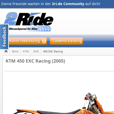
Deine Freunde warten in der
2ri.de Community
auf dich!
Motorradkatalog
Zubehörkatalog
Bikes
KTM
2005
450 EXC Racing
KTM 450 EXC Racing (2005)