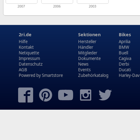
2007
2006
2003
2ri.de
Sektionen
Bikes
Hilfe
Hersteller
Aprilia
Kontakt
Händler
BMW
Netiquette
Mitglieder
Buell
Impressum
Dokumente
Cagiva
Datenschutz
News
Derbi
AGB
Events
Ducati
Powered by
Smartstore
Zubehörkatalog
Harley-Dav