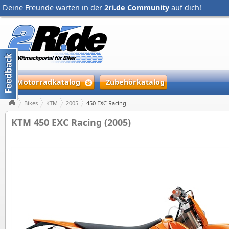
Deine Freunde warten in der
2ri.de Community
auf dich!
Motorradkatalog
Zubehörkatalog
Bikes
KTM
2005
450 EXC Racing
KTM 450 EXC Racing (2005)