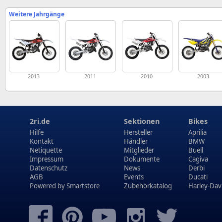
Weitere Jahrgänge
2013
2011
2010
2003
2ri.de
Sektionen
Bikes
Hilfe
Hersteller
Aprilia
Kontakt
Händler
BMW
Netiquette
Mitglieder
Buell
Impressum
Dokumente
Cagiva
Datenschutz
News
Derbi
AGB
Events
Ducati
Powered by
Smartstore
Zubehörkatalog
Harley-Dav