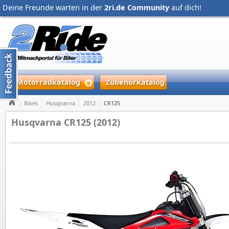
Deine Freunde warten in der
2ri.de Community
auf dich!
Motorradkatalog
Zubehörkatalog
Bikes
Husqvarna
2012
CR125
Husqvarna CR125 (2012)