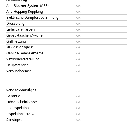
Anti-Blockier-System (ABS)
k.A.
Anti-Hopping-Kupplung
k.A.
Elektrische Dämpferabstimmung
k.A.
Drosselung
k.A.
Lieferbare Farben
k.A.
Gepäcktaschen / -koffer
k.A.
Griffheizung
k.A.
Navigationsgerät
k.A.
Oehlins-Federelemente
k.A.
Sitzhöhenverstellung
k.A.
Hauptständer
k.A.
Verbundbremse
k.A.
Service\Sonstiges
Garantie
k.A.
Führerscheinklasse
k.A.
Erstinspektion
k.A.
Inspektionsintervall
k.A.
Sonstiges
k.A.