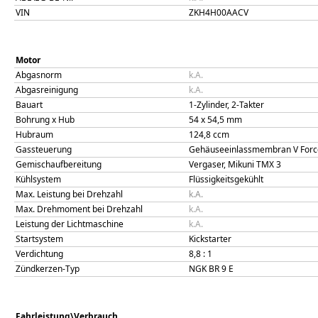
VIN
ZKH4H00AACV
Motor
Abgasnorm
k.A.
Abgasreinigung
k.A.
Bauart
1-Zylinder, 2-Takter
Bohrung x Hub
54
x
54,5
mm
Hubraum
124,8
ccm
Gassteuerung
Gehäuseeinlassmembran V Forc
Gemischaufbereitung
Vergaser, Mikuni TMX 3
Kühlsystem
Flüssigkeitsgekühlt
Max. Leistung bei Drehzahl
k.A.
Max. Drehmoment bei Drehzahl
k.A.
Leistung der Lichtmaschine
k.A.
Startsystem
Kickstarter
Verdichtung
8,8
: 1
Zündkerzen-Typ
NGK BR 9 E
Fahrleistung\Verbrauch