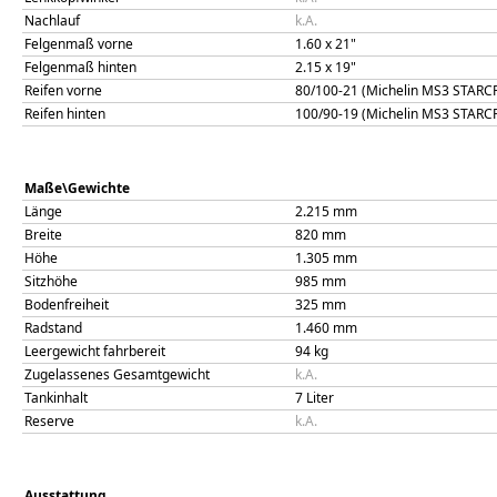
Nachlauf
k.A.
Felgenmaß vorne
1.60 x 21"
Felgenmaß hinten
2.15 x 19"
Reifen vorne
80/100-21 (Michelin MS3 STARC
Reifen hinten
100/90-19 (Michelin MS3 STARC
Maße\Gewichte
Länge
2.215
mm
Breite
820
mm
Höhe
1.305
mm
Sitzhöhe
985
mm
Bodenfreiheit
325
mm
Radstand
1.460
mm
Leergewicht fahrbereit
94
kg
Zugelassenes Gesamtgewicht
k.A.
Tankinhalt
7
Liter
Reserve
k.A.
Ausstattung