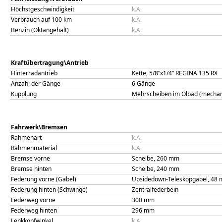
Höchstgeschwindigkeit
k.A.
Verbrauch auf 100 km
k.A.
Benzin (Oktangehalt)
k.A.
Kraftübertragung\Antrieb
Hinterradantrieb
Kette, 5/8”x1/4” REGINA 135 RX
Anzahl der Gänge
6 Gänge
Kupplung
Mehrscheiben im Ölbad (mechani
Fahrwerk\Bremsen
Rahmenart
k.A.
Rahmenmaterial
k.A.
Bremse vorne
Scheibe, 260 mm
Bremse hinten
Scheibe, 240 mm
Federung vorne (Gabel)
Upsidedown-Teleskopgabel, 48
Federung hinten (Schwinge)
Zentralfederbein
Federweg vorne
300
mm
Federweg hinten
296
mm
Lenkkopfwinkel
k.A.