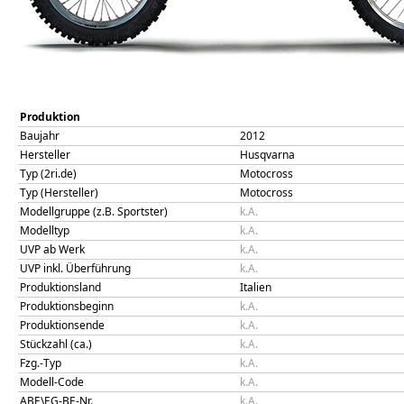
Produktion
Baujahr
2012
Hersteller
Husqvarna
Typ (2ri.de)
Motocross
Typ (Hersteller)
Motocross
Modellgruppe (z.B. Sportster)
k.A.
Modelltyp
k.A.
UVP ab Werk
k.A.
UVP inkl. Überführung
k.A.
Produktionsland
Italien
Produktionsbeginn
k.A.
Produktionsende
k.A.
Stückzahl (ca.)
k.A.
Fzg.-Typ
k.A.
Modell-Code
k.A.
ABE\EG-BE-Nr.
k.A.