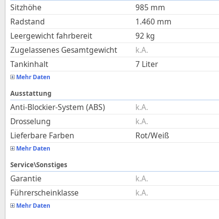
Sitzhöhe
985
mm
Radstand
1.460
mm
Leergewicht fahrbereit
92
kg
Zugelassenes Gesamtgewicht
k.A.
Tankinhalt
7
Liter
Mehr Daten
Ausstattung
Anti-Blockier-System (ABS)
k.A.
Drosselung
k.A.
Lieferbare Farben
Rot/Weiß
Mehr Daten
Service\Sonstiges
Garantie
k.A.
Führerscheinklasse
k.A.
Mehr Daten