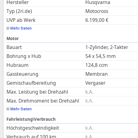
Hersteller
Husqvarna
Typ (2ri.de)
Motocross
UVP ab Werk
6.199,00
€
Mehr Daten
Motor
Bauart
1-Zylinder, 2-Takter
Bohrung x Hub
54
x
54,5
mm
Hubraum
124,8
ccm
Gassteuerung
Membran
Gemischaufbereitung
Vergaser
Max. Leistung bei Drehzahl
k.A.
Max. Drehmoment bei Drehzahl
k.A.
Mehr Daten
Fahrleistung\Verbrauch
Höchstgeschwindigkeit
k.A.
Verbrauch auf 100 km
k.A.