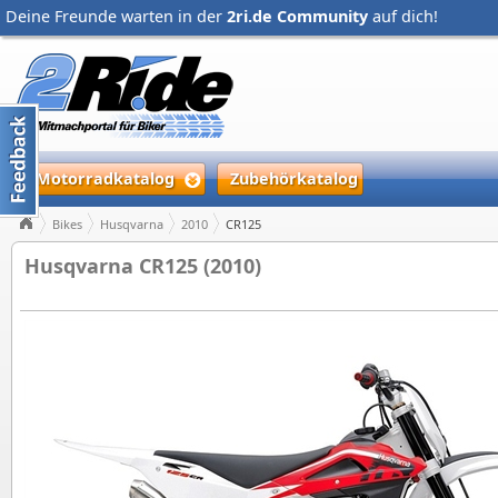
Deine Freunde warten in der
2ri.de Community
auf dich!
Motorradkatalog
Zubehörkatalog
Bikes
Husqvarna
2010
CR125
Husqvarna CR125 (2010)