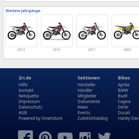
Weitere Jahrgänge
2013
2012
2011
2003
2ri.de
Sektionen
Bikes
Hilfe
Hersteller
Aprilia
Kontakt
Händler
BMW
Netiquette
Mitglieder
Buell
Impressum
Dokumente
Cagiva
Datenschutz
News
Derbi
AGB
Events
Ducati
Powered by
Smartstore
Zubehörkatalog
Harley-Dav