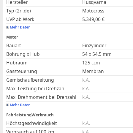
Hersteller
Husqvarna
Typ (2ri.de)
Motocross
UVP ab Werk
5.349,00
€
Mehr Daten
Motor
Bauart
Einzylinder
Bohrung x Hub
54
x
54,5
mm
Hubraum
125
ccm
Gassteuerung
Membran
Gemischaufbereitung
k.A.
Max. Leistung bei Drehzahl
k.A.
Max. Drehmoment bei Drehzahl
k.A.
Mehr Daten
Fahrleistung\Verbrauch
Höchstgeschwindigkeit
k.A.
Verbrauch auf 100 km
k.A.