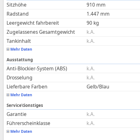
Sitzhöhe
910
mm
Radstand
1.447
mm
Leergewicht fahrbereit
90
kg
Zugelassenes Gesamtgewicht
k.A.
Tankinhalt
k.A.
Mehr Daten
Ausstattung
Anti-Blockier-System (ABS)
k.A.
Drosselung
k.A.
Lieferbare Farben
Gelb/Blau
Mehr Daten
Service\Sonstiges
Garantie
k.A.
Führerscheinklasse
k.A.
Mehr Daten