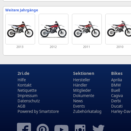
Weitere Jahrgänge
2013
2012
2011
2010
2ri.de
Sektionen
Bikes
Hilfe
Hersteller
Aprilia
Kontakt
Händler
BMW
Netiquette
Mitglieder
Buell
Impressum
Dokumente
Cagiva
Datenschutz
News
Derbi
AGB
Events
Ducati
Powered by
Smartstore
Zubehörkatalog
Harley-Dav