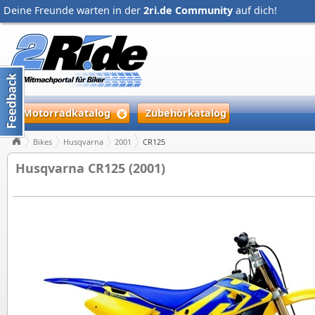
Deine Freunde warten in der
2ri.de Community
auf dich!
Motorradkatalog
Zubehörkatalog
Bikes
Husqvarna
2001
CR125
Husqvarna CR125 (2001)