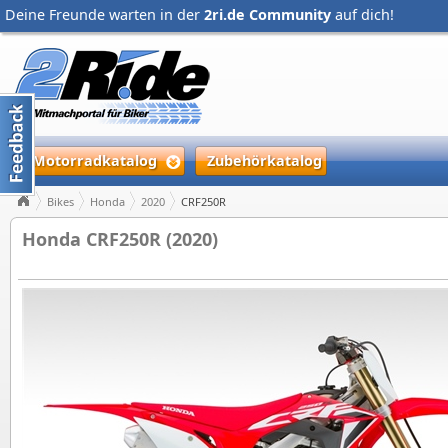
Deine Freunde warten in der
2ri.de Community
auf dich!
Motorradkatalog
Zubehörkatalog
Bikes
Honda
2020
CRF250R
Honda CRF250R (2020)