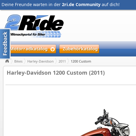
Deine Freunde warten in der
2ri.de Community
auf dich!
Motorradkatalog
Zubehörkatalog
Bikes
Harley-Davidson
2011
1200 Custom
Harley-Davidson 1200 Custom (2011)