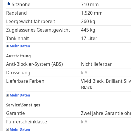
Sitzhöhe
710
mm
Radstand
1.520
mm
Leergewicht fahrbereit
260
kg
Zugelassenes Gesamtgewicht
445
kg
Tankinhalt
17
Liter
Mehr Daten
Ausstattung
Anti-Blockier-System (ABS)
Nicht lieferbar
Drosselung
k.A.
Lieferbare Farben
Vivid Black, Brilliant S
Black
Mehr Daten
Service\Sonstiges
Garantie
Zwei Jahre Garantie o
Führerscheinklasse
k.A.
Mehr Daten