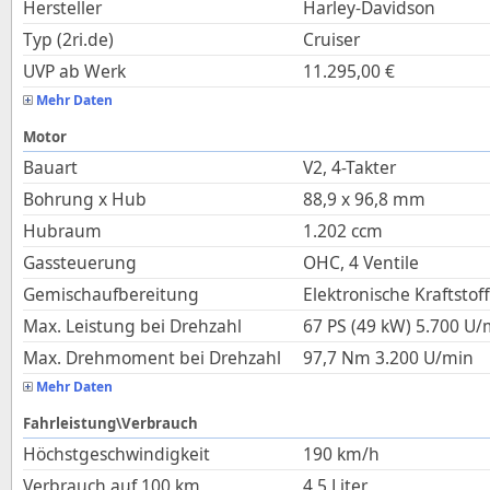
Hersteller
Harley-Davidson
Typ (2ri.de)
Cruiser
UVP ab Werk
11.295,00
€
Mehr Daten
Motor
Bauart
V2, 4-Takter
Bohrung x Hub
88,9
x
96,8
mm
Hubraum
1.202
ccm
Gassteuerung
OHC, 4 Ventile
Gemischaufbereitung
Elektronische Kraftstof
Max. Leistung bei Drehzahl
67 PS (49 kW)
5.700
U/
Max. Drehmoment bei Drehzahl
97,7
Nm
3.200
U/min
Mehr Daten
Fahrleistung\Verbrauch
Höchstgeschwindigkeit
190
km/h
Verbrauch auf 100 km
4,5
Liter