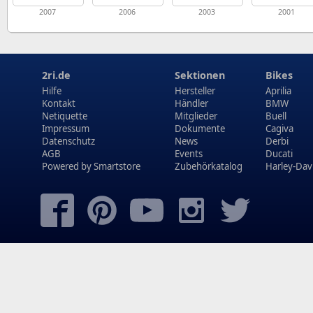
2007
2006
2003
2001
2ri.de
Sektionen
Bikes
Hilfe
Hersteller
Aprilia
Kontakt
Händler
BMW
Netiquette
Mitglieder
Buell
Impressum
Dokumente
Cagiva
Datenschutz
News
Derbi
AGB
Events
Ducati
Powered by
Smartstore
Zubehörkatalog
Harley-Dav