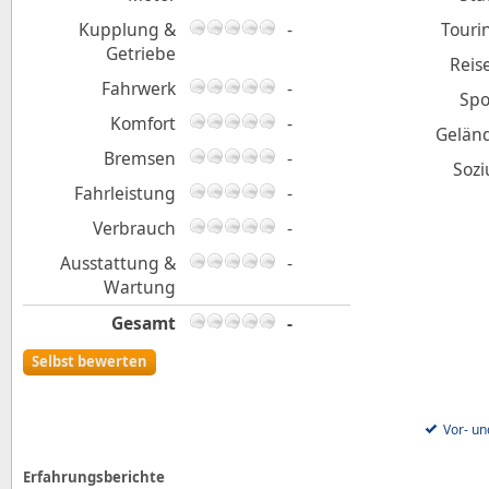
Kupplung &
-
Touri
Getriebe
Reis
Fahrwerk
-
Spo
Komfort
-
Gelän
Bremsen
-
Sozi
Fahrleistung
-
Verbrauch
-
Ausstattung &
-
Wartung
Gesamt
-
Selbst bewerten
Vor- un
Erfahrungsberichte