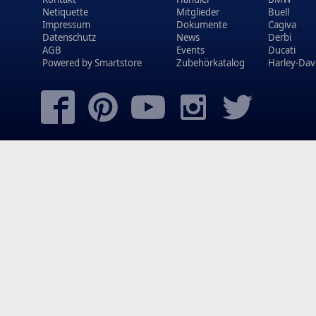
Netiquette
Mitglieder
Buell
Impressum
Dokumente
Cagiva
Datenschutz
News
Derbi
AGB
Events
Ducati
Powered by
Smartstore
Zubehörkatalog
Harley-Dav