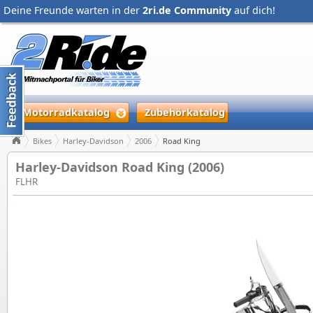
Deine Freunde warten in der
2ri.de Community
auf dich!
Motorradkatalog
Zubehörkatalog
Bikes
Harley-Davidson
2006
Road King
Harley-Davidson Road King (2006)
FLHR