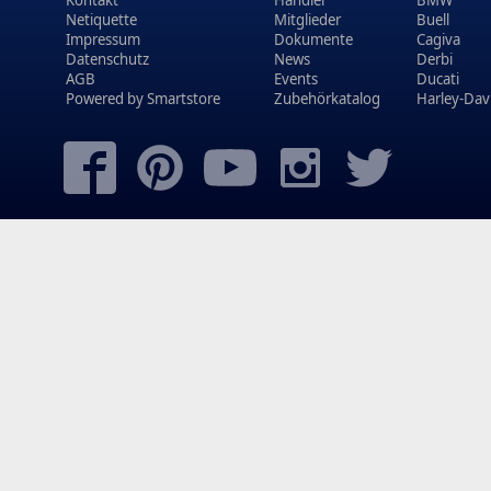
Netiquette
Mitglieder
Buell
Impressum
Dokumente
Cagiva
Datenschutz
News
Derbi
AGB
Events
Ducati
Powered by
Smartstore
Zubehörkatalog
Harley-Dav