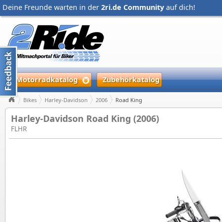
Deine Freunde warten in der
2ri.de Community
auf dich!
Motorradkatalog
Zubehörkatalog
Bikes
Harley-Davidson
2006
Road King
Harley-Davidson Road King (2006)
FLHR