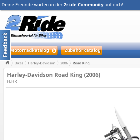
Deine Freunde warten in der
2ri.de Community
auf dich!
Motorradkatalog
Zubehörkatalog
Bikes
Harley-Davidson
2006
Road King
Harley-Davidson Road King (2006)
FLHR