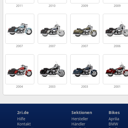
2011
2010
2009
2009
2007
2007
2007
2006
2004
2003
2003
2001
2ri.de
Sektionen
Bikes
Hilfe
Hersteller
Aprilia
Kontakt
Händler
BMW