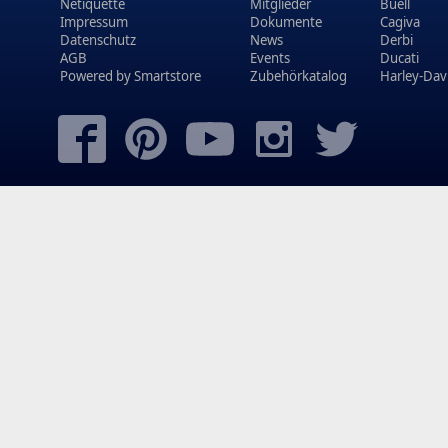
Netiquette
Mitglieder
Buell
Impressum
Dokumente
Cagiva
Datenschutz
News
Derbi
AGB
Events
Ducati
Powered by
Smartstore
Zubehörkatalog
Harley-Dav