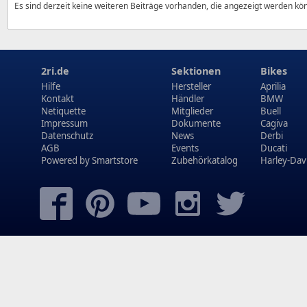
Es sind derzeit keine weiteren Beiträge vorhanden, die angezeigt werden kö
2ri.de
Sektionen
Bikes
Hilfe
Hersteller
Aprilia
Kontakt
Händler
BMW
Netiquette
Mitglieder
Buell
Impressum
Dokumente
Cagiva
Datenschutz
News
Derbi
AGB
Events
Ducati
Powered by
Smartstore
Zubehörkatalog
Harley-Dav