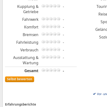
Kupplung &
-
Touri
Getriebe
Reis
Fahrwerk
-
Spo
Komfort
-
Gelän
Bremsen
-
Sozi
Fahrleistung
-
Verbrauch
-
Ausstattung &
-
Wartung
Gesamt
-
Selbst bewerten
Vor- un
Erfahrungsberichte