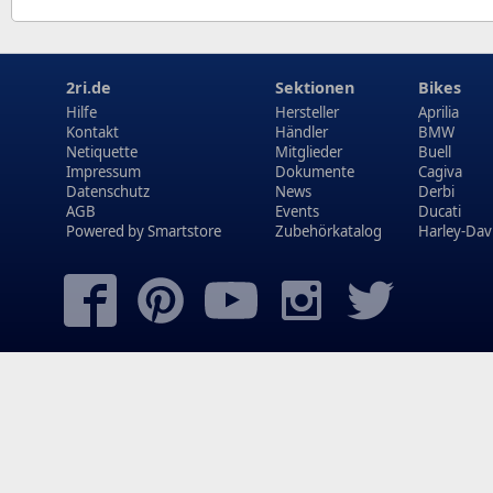
2ri.de
Sektionen
Bikes
Hilfe
Hersteller
Aprilia
Kontakt
Händler
BMW
Netiquette
Mitglieder
Buell
Impressum
Dokumente
Cagiva
Datenschutz
News
Derbi
AGB
Events
Ducati
Powered by
Smartstore
Zubehörkatalog
Harley-Dav