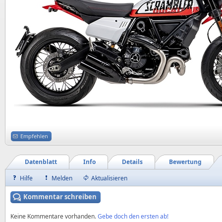
Empfehlen
Datenblatt
Info
Details
Bewertung
Hilfe
Melden
Aktualisieren
Kommentar schreiben
Keine Kommentare vorhanden.
Gebe doch den ersten ab!