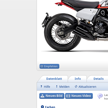
Empfehlen
Datenblatt
Info
Details
Hilfe
Melden
Aktualisieren
Lad
Neues Bild
Neues Video
ho
Farben