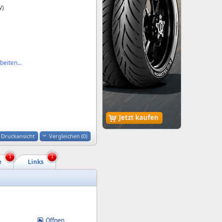
W)
eiten...
Jetzt kaufen
Druckansicht
Vergleichen (
0
)
1
1
e
Links
Öffnen