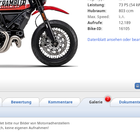
Leistung:
73 PS (54 k
Hubraum:
803 ccm
Max. Speed:
k.A.
Aufrufe:
12.189
Bike-ID:
16105
Datenblatt ansehen oder bearb
2
Bewertung
Kommentare
Galerie
Dokument
et bitte nur Bilder von Motorradherstellern
ch, keine eigenen Aufnahmen!