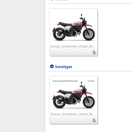
Ducati_Scrambler_Urban_Motard_2022
Sonstiges
Ducati_Scrambler_Urban_Motard_2022_wp1