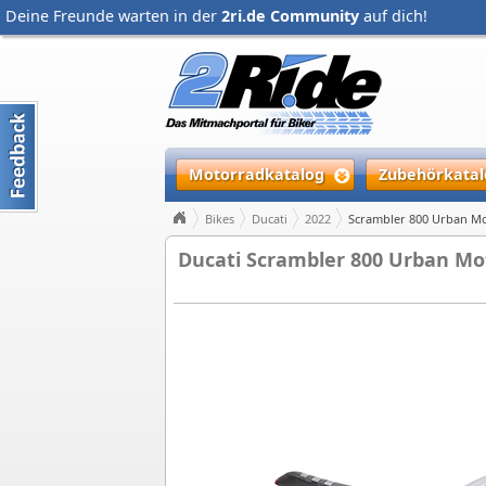
Deine Freunde warten in der
2ri.de Community
auf dich!
Motorradkatalog
Zubehörkatal
Bikes
Ducati
2022
Scrambler 800 Urban M
Ducati Scrambler 800 Urban Mot