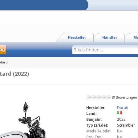
Hersteller
Händler
Mi
og
otard
ard (2022)
(0 Bewertungen
Hersteller:
Ducati
Land:
Baujahr:
2022
Typ (2ri.de):
Scrambler
Modell-Code
:
k.A.
Fzg.-Typ:
k.A.