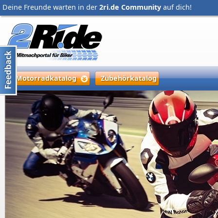
Deine Freunde warten in der
2ri.de Community
auf dich!
Motorradkatalog
Zubehörkatalog