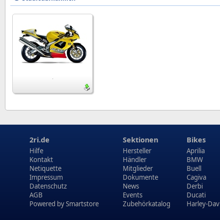
.
2ri.de
Sektionen
Bikes
Hilfe
Hersteller
Aprilia
Kontakt
Händler
BMW
Netiquette
Mitglieder
Buell
Impressum
Dokumente
Cagiva
Datenschutz
News
Derbi
AGB
Events
Ducati
Powered by
Smartstore
Zubehörkatalog
Harley-Dav