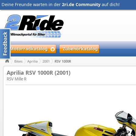
Deine Freunde warten in der
2ri.de Community
auf dich!
Motorradkatalog
Zubehörkatalog
Bikes
Aprilia
2001
RSV 1000R
Aprilia RSV 1000R (2001)
RSV Mille R