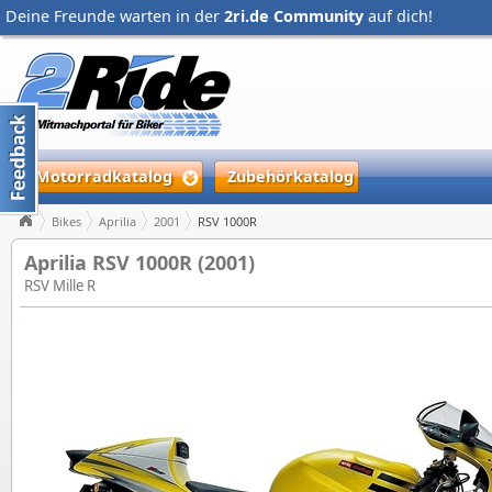
Deine Freunde warten in der
2ri.de Community
auf dich!
Motorradkatalog
Zubehörkatalog
Bikes
Aprilia
2001
RSV 1000R
Aprilia RSV 1000R (2001)
RSV Mille R