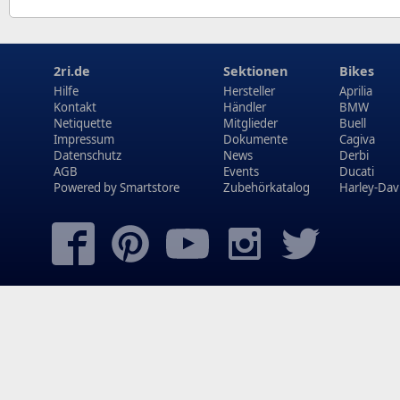
2ri.de
Sektionen
Bikes
Hilfe
Hersteller
Aprilia
Kontakt
Händler
BMW
Netiquette
Mitglieder
Buell
Impressum
Dokumente
Cagiva
Datenschutz
News
Derbi
AGB
Events
Ducati
Powered by
Smartstore
Zubehörkatalog
Harley-Dav