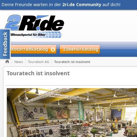
Deine Freunde warten in der
2ri.de Community
auf dich!
Motorradkatalog
Zubehörkatalog
News
Touratech AG
Touratech ist insolvent
Touratech ist insolvent