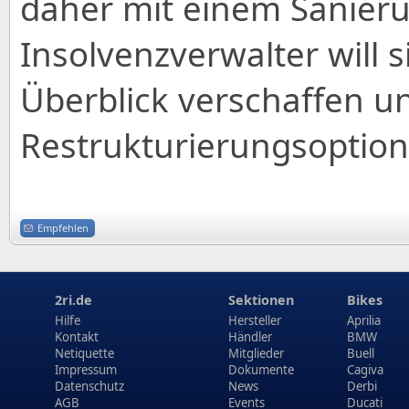
daher mit einem Sanier
Insolvenzverwalter will 
Überblick verschaffen u
Restrukturierungsoption
Empfehlen
2ri.de
Sektionen
Bikes
Hilfe
Hersteller
Aprilia
Kontakt
Händler
BMW
Netiquette
Mitglieder
Buell
Impressum
Dokumente
Cagiva
Datenschutz
News
Derbi
AGB
Events
Ducati