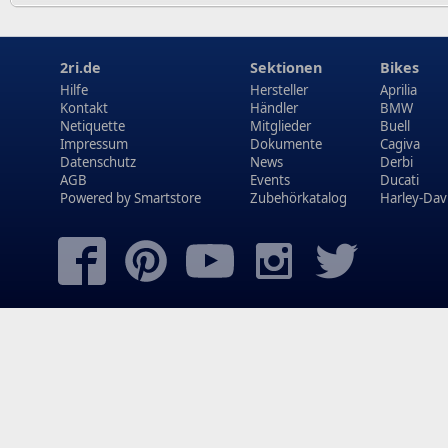
2ri.de
Sektionen
Bikes
Hilfe
Hersteller
Aprilia
Kontakt
Händler
BMW
Netiquette
Mitglieder
Buell
Impressum
Dokumente
Cagiva
Datenschutz
News
Derbi
AGB
Events
Ducati
Powered by
Smartstore
Zubehörkatalog
Harley-Dav