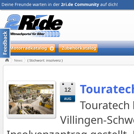
Deine Freunde warten in der
2ri.de Community
auf dich!
Motorradkatalog
Zubehörkatalog
News
{ Stichwort: insolvenz }
Touratech
12
AUG
Touratech 
Villingen-Sch