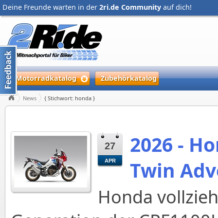
Deine Freunde warten in der
2ri.de Community
auf dich!
Motorradkatalog
Zubehörkatalog
News
{ Stichwort: honda }
2026 - Ho
27
Twin Adv
APR
Honda vollzieh