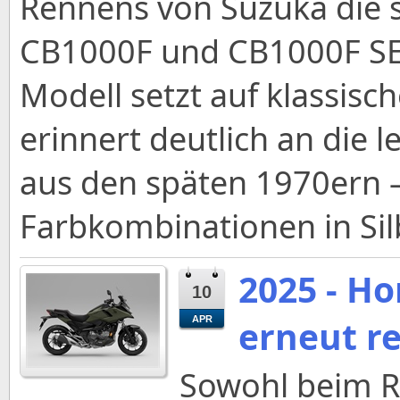
Rennens von Suzuka die 
CB1000F und CB1000F SE 
Modell setzt auf klassisc
erinnert deutlich an die 
aus den späten 1970ern – 
Farbkombinationen in Sil
2025 - H
10
erneut r
APR
Sowohl beim R