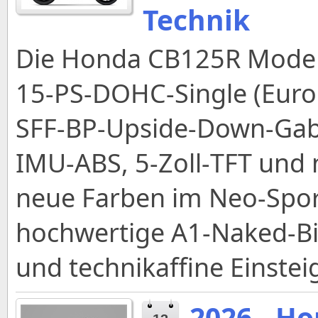
Technik
Die Honda CB125R Modell
15‑PS‑DOHC‑Single (Euro
SFF‑BP‑Upside‑Down‑Gabe
IMU‑ABS, 5‑Zoll‑TFT und n
neue Farben im Neo‑Spor
hochwertige A1‑Naked-Bike
und technikaffine Einsteig
2026 - Ho