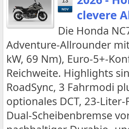
13
clevere A
NOV
Die Honda NC75
Adventure‑Allrounder mit
kW, 69 Nm), Euro‑5+‑Kon
Reichweite. Highlights si
RoadSync, 3 Fahrmodi plu
optionales DCT, 23‑Liter‑
Dual‑Scheibenbremse vorn