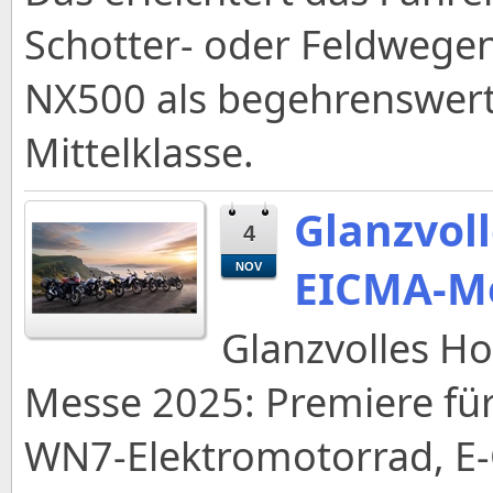
Schotter- oder Feldwegen 
NX500 als begehrenswerte
Mittelklasse.
Glanzvol
4
EICMA-Me
NOV
Glanzvolles H
Messe 2025: Premiere fü
WN7-Elektromotorrad, E-C