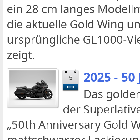
ein 28 cm langes Modellm
die aktuelle Gold Wing u
ursprüngliche GL1000-Vie
zeigt.
2025 - 50
5
FEB
Das golden
der Superlativ
„50th Anniversary Gold Wi
mattschwarzer Lackierung