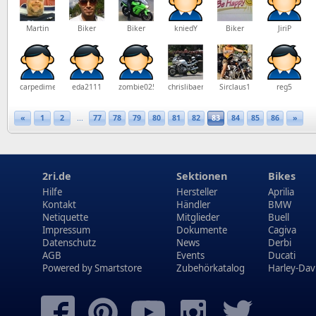
Martin
Biker
Biker
kniedY
Biker
JiriP
carpedime
eda2111
zombie025
chrislibaer
Sirclaus1
reg5
«
1
2
...
77
78
79
80
81
82
83
84
85
86
»
2ri.de
Sektionen
Bikes
Hilfe
Hersteller
Aprilia
Kontakt
Händler
BMW
Netiquette
Mitglieder
Buell
Impressum
Dokumente
Cagiva
Datenschutz
News
Derbi
AGB
Events
Ducati
Powered by
Smartstore
Zubehörkatalog
Harley-Dav