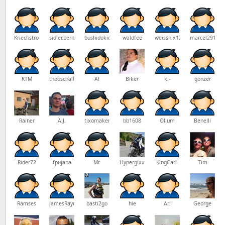
Kriechstrom
sidler.bern
bushidokid
waldfee
weissnix1234
marcel291
KTM
theoschaller
Al
Biker
k.-
gonzer
h.schreck
Rainer
A.J.
tixomaker
bb1608
Ollum
Benelli
Rider72
fpujana
Mr.
Hypergixxer
KingCarl-
Tim
on-duc
Ramses
JamesRaynor
basti2go
hie
Ari
George