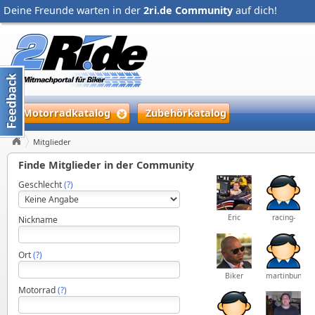
Deine Freunde warten in der
2ri.de Community
auf dich!
Motorradkatalog
Zubehörkatalog
Mitglieder
Finde Mitglieder in der Community
Geschlecht
(?)
Eric
racing-
Nickname
locke
Ort
(?)
Biker
martinbunk@
Motorrad
(?)