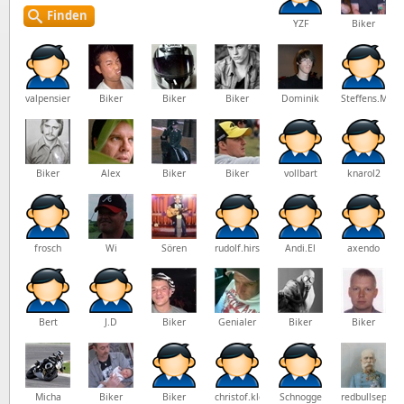
Finden
YZF
Biker
valpensiero
Biker
Biker
Biker
Dominik
Steffens.Mich
Biker
Alex
Biker
Biker
vollbart
knarol2
frosch
Wi
Sören
rudolf.hirschi
Andi.El
axendo
Bert
J.D
Biker
Genialer
Biker
Biker
Micha
Biker
Biker
christof.kleemann
Schnogge
redbullsepp