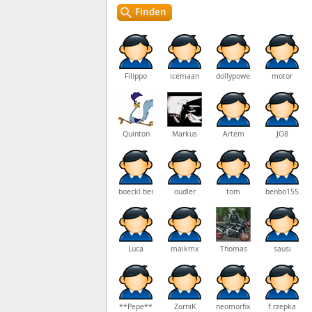
Finden
Filippo
icemaan
dollypower
motor
Quinton
Markus
Artem
JO8
boeckl.benjamin
oudler
tom
benbo155
Luca
maikmx
Thomas
sausi
**Pepe**
ZorniK
neomorfix
f.rzepka