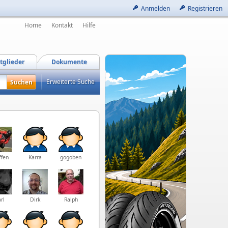
Anmelden
Registrieren
Home
Kontakt
Hilfe
tglieder
Dokumente
Erweiterte Suche
ffen
Karra
gogoben
rl
Dirk
Ralph