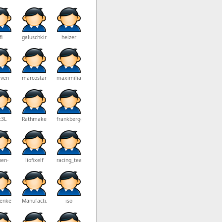
fi
galuschkin1
heizer
lven
marcostamm
maximilian.fischer
x3L
Rathmakers
frankberger
hen-
liofixelf
racing_team
enheim
henke
Manufacturer
iso