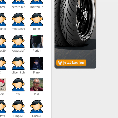
hrer
peter.n.nilsson
motte007
ein180
mobcene666
Biker
ov2boland
Kawasakifahrer
Florian
Jetzt kaufen
Z
oliver_kuhlmann
Frank
nis
exx
Rudi
tsfx
lumpi61
Ouzaki