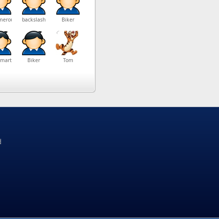
merouno
backslash
Biker
martin1300
Biker
Tom
d