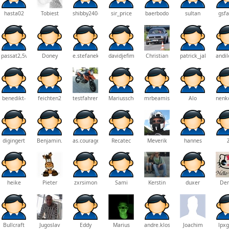
hasta02
Tobiest
shibby2404
sir_price
baerbodo
sultan
gsfa
passat2,5v6
Doney
e.stefanek
davidjefimowicz
Christian
patrick_jakobs
andil
benedikt-
feichten2
testfahrer1977
Mariusschorer
mrbeamisch
Alo
nenk
waermann
digingert
Benjamin.Rakow
as.courage
Recatec
Meverik
hannes
heike
Pieter
zxrsimon
Sami
Kerstin
duxer
Den
Bullcraft
Jugoslav
Eddy
Marius
andre.klose
Joachim
lpxg