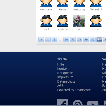
wurstpeter
flaube
hansdampf540
Merlyn112
wudl
bandomim
Hans
reiterm
«
1
2
...
76
77
78
79
80
81
8
2ri.de
Se
Hilfe
He
Kontakt
Hä
Netiquette
Mi
Impressum
Do
Datenschutz
N
AGB
Ev
Powered by
Smartstore
Zu