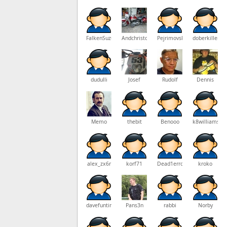
FalkenSuzuki
Andchristoph
Pejrimovsky
doberkiller
dudulli
Josef
Rudolf
Dennis
Memo
thebit
Benooo
k8williams26
alex_zx6r
korf71
Dead1error
kroko
davefuntime
Pans3n
rabbi
Norby