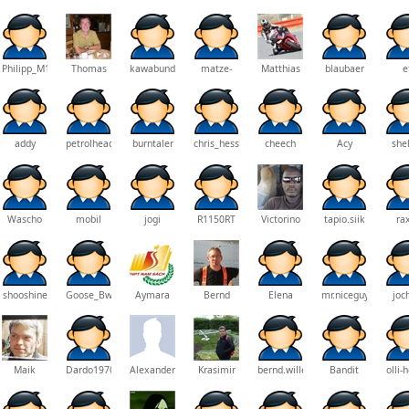
Philipp_M1
Thomas
kawabundisch
matze-
Matthias
blaubaer
e
arell
addy
petrolhead82
burntaler
chris_hess1
cheech
Acy
she
Wascho
mobil
jogi
R1150RT
Victorino
tapio.siik
ra
shooshine
Goose_Bw
Aymara
Bernd
Elena
mr.niceguy1981
joc
geis
Maik
Dardo1970
Alexander
Krasimir
bernd.wille
Bandit
olli-