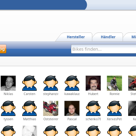
Hersteller
Händler
Mi
og
Niklas
Carsten
stephanzimny
kawaklaus
Hubert
Ronnie
Ste
tyssen
Matthias
Oststeirer
Pascal
schenko78
XerxesPeter
Ka