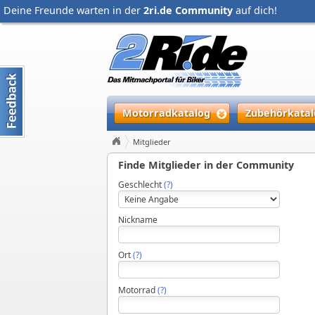
Deine Freunde warten in der
2ri.de Community
auf dich!
Motorradkatalog
Zubehörkatal
Mitglieder
Finde Mitglieder in der Community
Geschlecht
(?)
Nickname
Ort
(?)
Motorrad
(?)