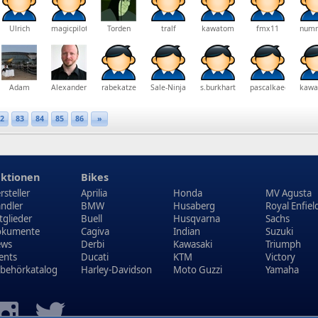
Ulrich
magicpilot
Torden
tralf
kawatom
fmx11
num
Adam
Alexander
rabekatze
Sale-Ninja
s.burkhart
pascalkaegi_10
kawa
2
83
84
85
86
»
ktionen
Bikes
rsteller
Aprilia
Honda
MV Agusta
ndler
BMW
Husaberg
Royal Enfiel
tglieder
Buell
Husqvarna
Sachs
kumente
Cagiva
Indian
Suzuki
ews
Derbi
Kawasaki
Triumph
ents
Ducati
KTM
Victory
behörkatalog
Harley-Davidson
Moto Guzzi
Yamaha