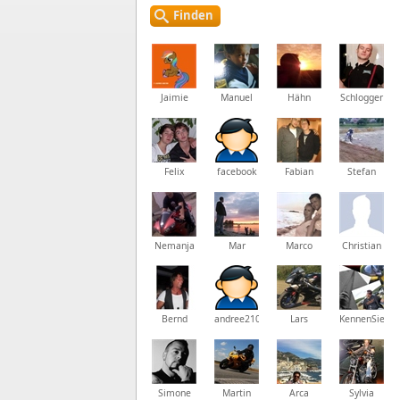
Finden
Jaimie
Manuel
Hähn
Schlogger
Felix
facebook
Fabian
Stefan
Nemanja
Mar
Marco
Christian
Bernd
andree2107
Lars
KennenSie
Simone
Martin
Arca
Sylvia