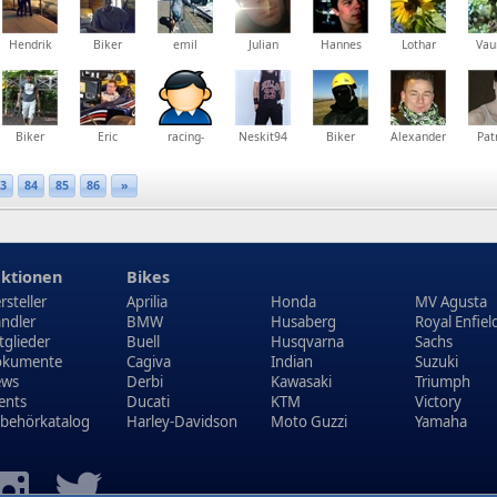
Hendrik
Biker
emil
Julian
Hannes
Lothar
Vau
Biker
Eric
racing-
Neskit94
Biker
Alexander
Pat
locke
3
84
85
86
»
ktionen
Bikes
rsteller
Aprilia
Honda
MV Agusta
ndler
BMW
Husaberg
Royal Enfiel
tglieder
Buell
Husqvarna
Sachs
kumente
Cagiva
Indian
Suzuki
ews
Derbi
Kawasaki
Triumph
ents
Ducati
KTM
Victory
behörkatalog
Harley-Davidson
Moto Guzzi
Yamaha