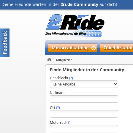
Deine Freunde warten in der
2ri.de Community
auf dich!
Motorradkatalog
Zubehörkatal
Mitglieder
Finde Mitglieder in der Community
Geschlecht
(?)
Nickname
Ort
(?)
Motorrad
(?)