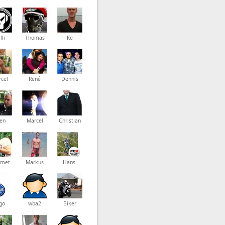
lli
Thomas
Ke
cel
René
Dennis
en
Marcel
Christian
met
Markus
Hans-
Peter
go
wba2
Biker