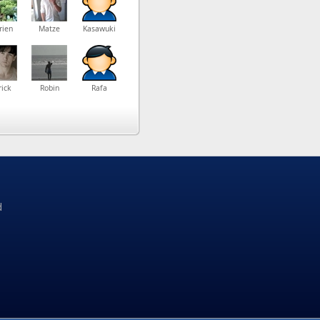
rien
Matze
Kasawuki
rick
Robin
Rafa
d