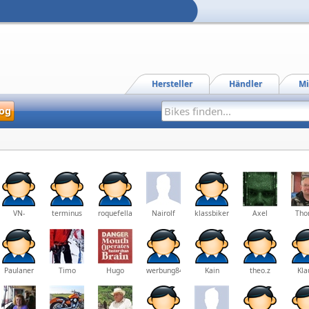
Hersteller
Händler
Mi
og
VN-
terminus
roquefella
Nairolf
klassbiker
Axel
Tho
Markus
Paulaner
Timo
Hugo
werbung84
Kain
theo.z
Kla