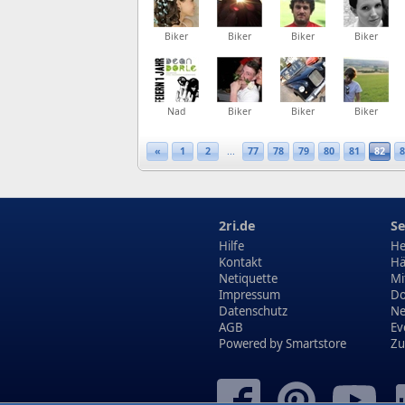
Biker
Biker
Biker
Biker
Nad
Biker
Biker
Biker
«
1
2
...
77
78
79
80
81
82
8
2ri.de
Se
Hilfe
He
Kontakt
Hä
Netiquette
Mi
Impressum
Do
Datenschutz
N
AGB
Ev
Powered by
Smartstore
Zu