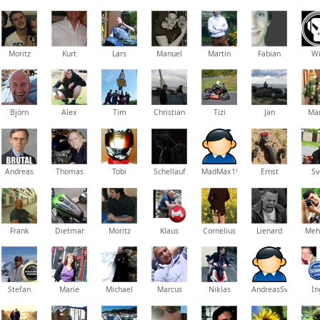
Moritz
Kurt
Lars
Manuel
Martin
Fabian
Wi
Björn
Alex
Tim
Christian
Tizi
Jan
Mar
Andreas
Thomas
Tobi
Schellauf
MadMax1980
Ernst
Sv
Frank
Dietmar
Moritz
Klaus
Cornelius
Lienard
Meh
Stefan
Marie
Michael
Marcus
Niklas
AndreasSvenWeber
In