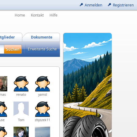
Anmelden
Registrieren
Home
Kontakt
Hilfe
tglieder
Dokumente
Erweiterte Suche
mas
renato
yamsl
use
Tom
zbyszek1105