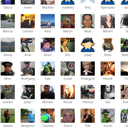
Ольга
mean
Mochito
madieko
Arty
Hperoutka
do
Marcus
Carsten
Axel
Martin
Raub
Miriam
S
Ronny
Arne
Kevin
Kim
zibay
Bono
Matt
Mrvn
Wolfgang
Fabi
Guido
Hildegard
Henrik
Ti
Lennart
Jonas
Michael
Nicole
Helmut
Eve
And
Sabine
Benjamin
Thomas
Franzi
Tobi
Simon
K