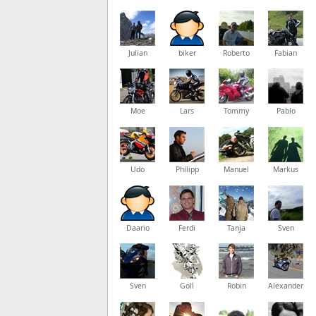
Julian
biker
Roberto
Fabian
Moe
Lars
Tommy
Pablo
Udo
Philipp
Manuel
Markus
Daario
Ferdi
Tanja
Sven
Sven
Goll
Robin
Alexander