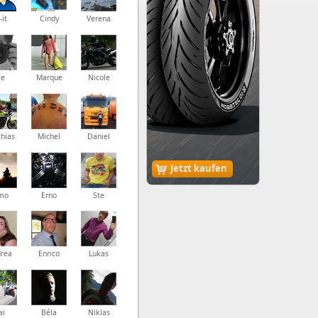
-it
Cindy
Verena
te
Marque
Nicole
hias
Michel
Daniel
Jetzt kaufen
mo
Erno
Ste
rea
Enrico
Lukas
ai
Béla
Niklas