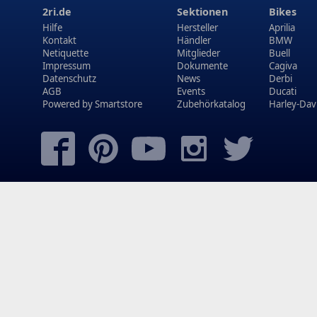
2ri.de
Sektionen
Bikes
Hilfe
Hersteller
Aprilia
Kontakt
Händler
BMW
Netiquette
Mitglieder
Buell
Impressum
Dokumente
Cagiva
Datenschutz
News
Derbi
AGB
Events
Ducati
Powered by
Smartstore
Zubehörkatalog
Harley-Dav