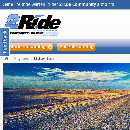
Deine Freunde warten in der
2ri.de Community
auf dich!
Motorradkatalog
Zubehörkatalog
Mitglieder
Michael Baum