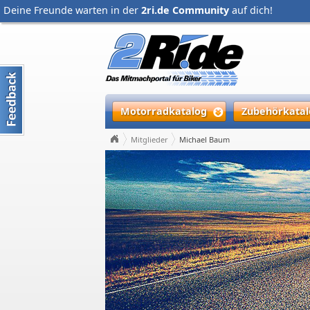
Deine Freunde warten in der
2ri.de Community
auf dich!
Motorradkatalog
Zubehörkatal
Mitglieder
Michael Baum