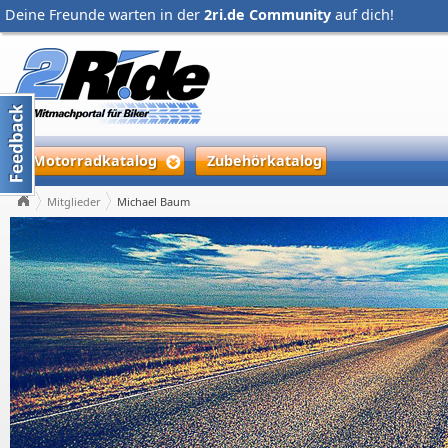
Deine Freunde warten in der
2ri.de Community
auf dich!
Motorradkatalog
Zubehörkatalog
Mitglieder
Michael Baum