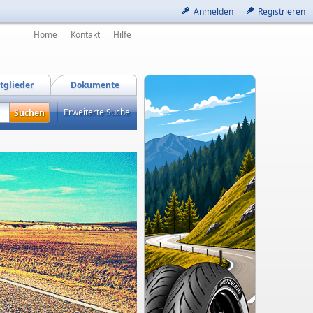
Anmelden
Registrieren
Home
Kontakt
Hilfe
tglieder
Dokumente
Erweiterte Suche