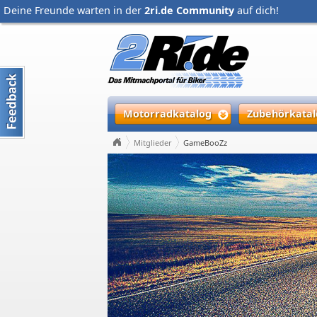
Deine Freunde warten in der
2ri.de Community
auf dich!
Motorradkatalog
Zubehörkatal
Mitglieder
GameBooZz