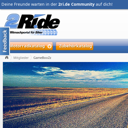
Deine Freunde warten in der
2ri.de Community
auf dich!
Motorradkatalog
Zubehörkatalog
Mitglieder
GameBooZz