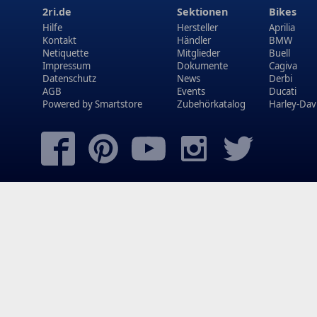
2ri.de
Sektionen
Bikes
Hilfe
Hersteller
Aprilia
Kontakt
Händler
BMW
Netiquette
Mitglieder
Buell
Impressum
Dokumente
Cagiva
Datenschutz
News
Derbi
AGB
Events
Ducati
Powered by
Smartstore
Zubehörkatalog
Harley-Dav