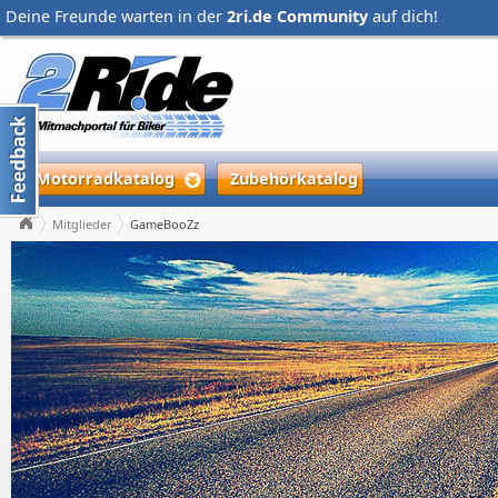
Deine Freunde warten in der
2ri.de Community
auf dich!
Motorradkatalog
Zubehörkatalog
Mitglieder
GameBooZz